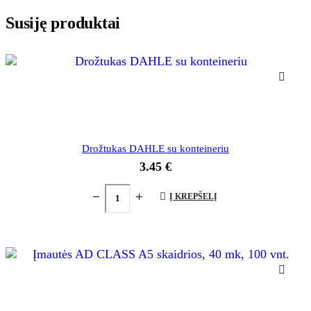
Susiję produktai
Drožtukas DAHLE su konteineriu
3.45
€
Į KREPŠELĮ