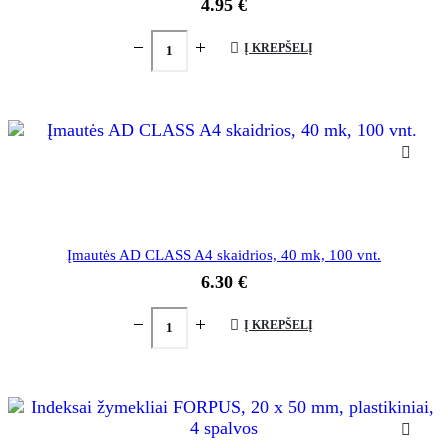
4.95
€
Į KREPŠELĮ
Įmautės AD CLASS A4 skaidrios, 40 mk, 100 vnt.
6.30
€
Į KREPŠELĮ