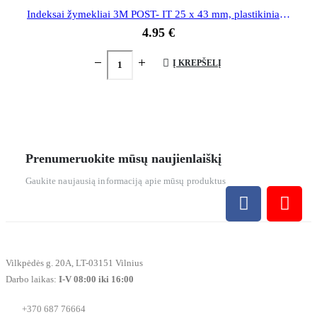
Indeksai žymekliai 3M POST- IT 25 x 43 mm, plastikiniai, raudona sp.
4.95
€
Į KREPŠELĮ
Prenumeruokite mūsų naujienlaiškį
Gaukite naujausią informaciją apie mūsų produktus
Vilkpėdės g. 20A, LT-03151 Vilnius
Darbo laikas:
I-V 08:00 iki 16:00
+370 687 76664