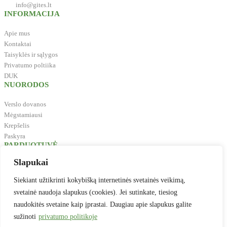
info@gites.lt
INFORMACIJA
Apie mus
Kontaktai
Taisyklės ir sąlygos
Privatumo poltiika
DUK
NUORODOS
Verslo dovanos
Mėgstamiausi
Krepšelis
Paskyra
PARDUOTUVĖ
Slapukai
Biuro reikmenys
Švaros prekės
Siekiant užtikrinti kokybišką internetinės svetainės veikimą,
Maistas, gėrimai, indai
svetainė naudoja slapukus (cookies). Jei sutinkate, tiesiog
Prekės vaikų kūrybai
naudokitės svetaine kaip įprastai. Daugiau apie slapukus galite
Antspaudai
sužinoti
privatumo politikoje
Baldai