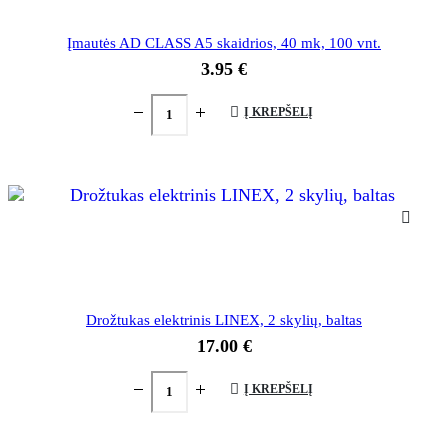
Įmautės AD CLASS A5 skaidrios, 40 mk, 100 vnt.
3.95
€
Į KREPŠELĮ
Drožtukas elektrinis LINEX, 2 skylių, baltas
17.00
€
Į KREPŠELĮ