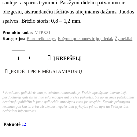
saulėje, atsparūs trynimui. Pasižymi dideliu patvarumu ir
blizgesiu, atsirandančiu išdžiūvus aliejiniams dažams. Juodos
spalvos. Brėžio storis: 0,8 – 1,2 mm.
Produkto kodas:
VTPX21
Kategorijos:
Biuro reikmenys
,
Rašymo priemonės ir jų priedai
,
Žymekliai
Į KREPŠELĮ
PRIDĖTI PRIE MĖGSTAMIAUSIŲ
* Produktas gali skirtis nuo pavaizduoto nuotraukoje. Prekės aprašymas internetinėje
parduotuvėje gali skirtis nuo informacijos ant prekės pakuotės. Šis aprašymas pateikiamas
bendruoju pobūdžiu ir jame gali nebūti nurodytos visos jos savybės. Kartais pristatymo
terminai gali keistis arba užsakymas negalės būti įvykdytas pilnai, apie tai Pirkėjas bus
nedelsiant informuotas
Pakuotė
12