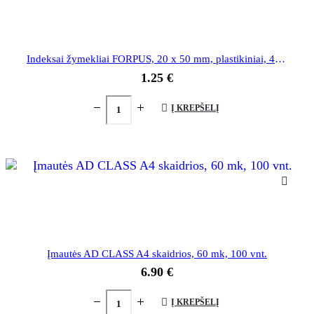
Indeksai žymekliai FORPUS, 20 x 50 mm, plastikiniai, 4 spalvos
1.25
€
Į KREPŠELĮ
Įmautės AD CLASS A4 skaidrios, 60 mk, 100 vnt.
6.90
€
Į KREPŠELĮ