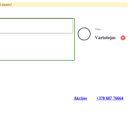
ti mums!
Gites
Vartotojas
0
Akcijos
+370 687 76664