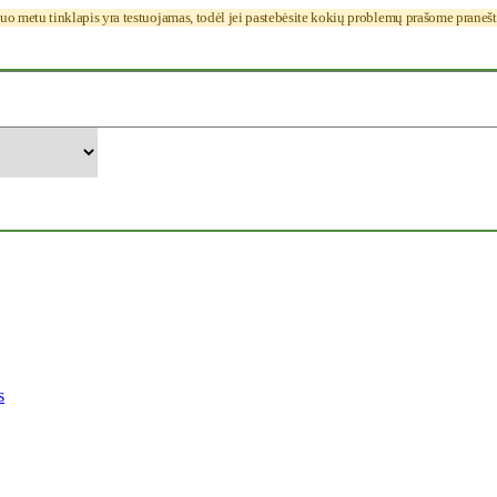
uo metu tinklapis yra testuojamas, todėl jei pastebėsite kokių problemų prašome praneš
s