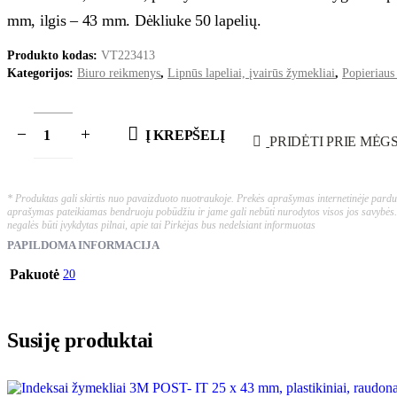
mm, ilgis – 43 mm. Dėkliuke 50 lapelių.
Produkto kodas:
VT223413
Kategorijos:
Biuro reikmenys
,
Lipnūs lapeliai, įvairūs žymekliai
,
Popieriaus
Į KREPŠELĮ
PRIDĖTI PRIE MĖG
* Produktas gali skirtis nuo pavaizduoto nuotraukoje. Prekės aprašymas internetinėje parduo
aprašymas pateikiamas bendruoju pobūdžiu ir jame gali nebūti nurodytos visos jos savybės.
negalės būti įvykdytas pilnai, apie tai Pirkėjas bus nedelsiant informuotas
PAPILDOMA INFORMACIJA
Pakuotė
20
Susiję produktai