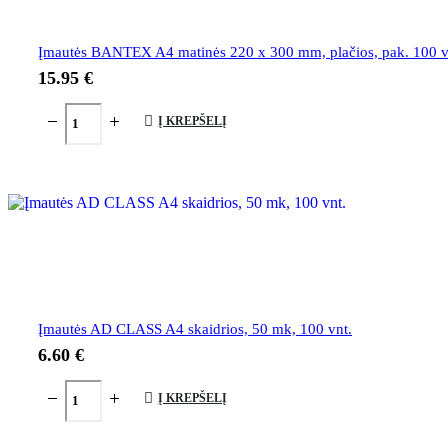
Įmautės BANTEX A4 matinės 220 x 300 mm, plačios, pak. 100 v
15.95
€
Į KREPŠELĮ
Įmautės AD CLASS A4 skaidrios, 50 mk, 100 vnt.
6.60
€
Į KREPŠELĮ