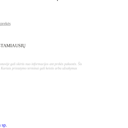
 prekės
STAMIAUSIŲ
tuvėje gali skirtis nuo informacijos ant prekės pakuotės. Šis
 Kartais pristatymo terminai gali keistis arba užsakymas