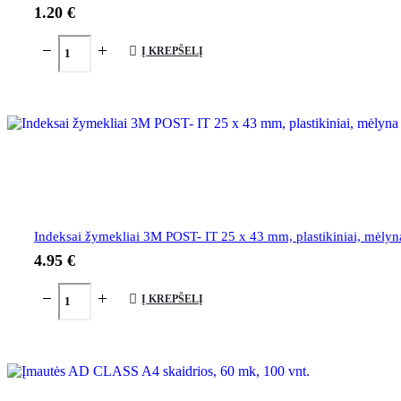
1.20
€
Į KREPŠELĮ
Indeksai žymekliai 3M POST- IT 25 x 43 mm, plastikiniai, mėlyn
4.95
€
Į KREPŠELĮ