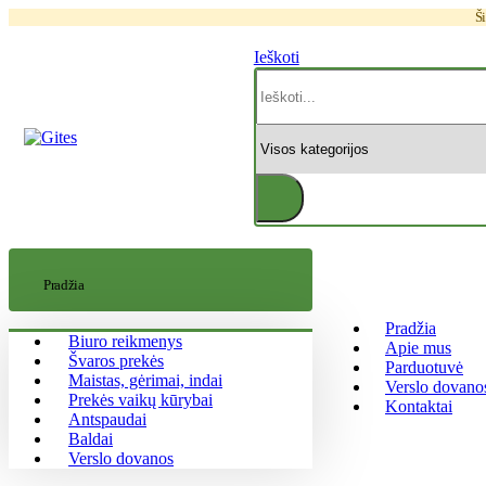
Ši
Ieškoti
Pradžia
Pradžia
Biuro reikmenys
Apie mus
Švaros prekės
Parduotuvė
Maistas, gėrimai, indai
Verslo dovano
Prekės vaikų kūrybai
Kontaktai
Antspaudai
Baldai
Verslo dovanos