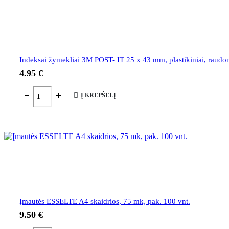
Indeksai žymekliai 3M POST- IT 25 x 43 mm, plastikiniai, raudon
4.95
€
Į KREPŠELĮ
Įmautės ESSELTE A4 skaidrios, 75 mk, pak. 100 vnt.
9.50
€