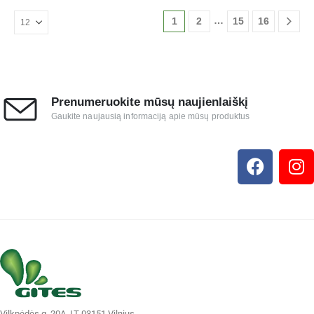
…
1
2
15
16
Prenumeruokite mūsų naujienlaiškį
Gaukite naujausią informaciją apie mūsų produktus
Vilkpėdės g. 20A, LT-03151 Vilnius