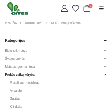
0
PRADŽIA
PARDUOTUVĖ
PREKĖS VAIKŲ KŪRYBAI
Kategorijos
Biuro reikmenys
Švaros prekės
Maistas, gėrimai, indai
Prekės vaikų kūrybai
Plastilinas, modelinas
Akvarelė
Guašas
Kiti dažai