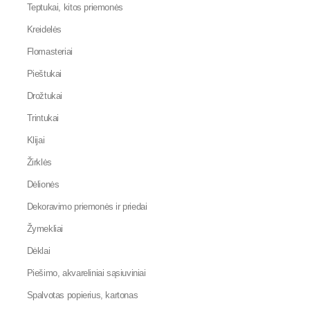
Teptukai, kitos priemonės
Kreidelės
Flomasteriai
Pieštukai
Drožtukai
Trintukai
Klijai
Žirklės
Dėlionės
Dekoravimo priemonės ir priedai
Žymekliai
Dėklai
Piešimo, akvareliniai sąsiuviniai
Spalvotas popierius, kartonas