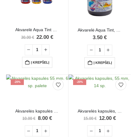
Akvarelė Aqua Tint 50 ml, 12 sp.
Akvarelė Aqua Tint, 500 ml, pastel. violetinė sp.
22.00
€
3.50
€
30.00
€
Į KREPŠELĮ
Į KREPŠELĮ
-20%
-20%
Akvarelės kapsulės 55 mm. 6 sp. palete
Akvarelės kapsulės, 55 mm, 14 sp.
8.00
€
12.00
€
10.00
€
15.00
€