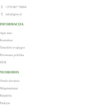
+370 687 76664
info@gites.lt
INFORMACIJA
Apie mus
Kontaktai
Taisyklės ir sąlygos
Privatumo poltiika
DUK
NUORODOS
Verslo dovanos
Mėgstamiausi
Krepšelis
Paskyra