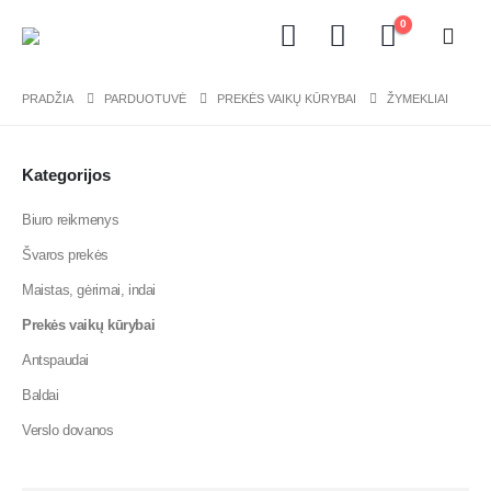
0
PRADŽIA
PARDUOTUVĖ
PREKĖS VAIKŲ KŪRYBAI
ŽYMEKLIAI
Kategorijos
Biuro reikmenys
Švaros prekės
Maistas, gėrimai, indai
Prekės vaikų kūrybai
Antspaudai
Baldai
Verslo dovanos