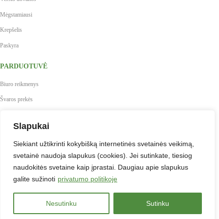
Mėgstamiausi
Krepšelis
Paskyra
PARDUOTUVĖ
Biuro reikmenys
Švaros prekės
Maistas, gėrimai, indai
Slapukai
Prekės vaikų kūrybai
Siekiant užtikrinti kokybišką internetinės svetainės veikimą,
Antspaudai
svetainė naudoja slapukus (cookies). Jei sutinkate, tiesiog
Baldai
naudokitės svetaine kaip įprastai. Daugiau apie slapukus
Verslo dovanos
galite sužinoti
privatumo politikoje
Nesutinku
Sutinku