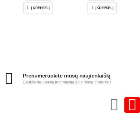
Į KREPŠELĮ
Į KREPŠELĮ
Prenumeruokite mūsų naujienlaiškį
Gaukite naujausią informaciją apie mūsų produktus