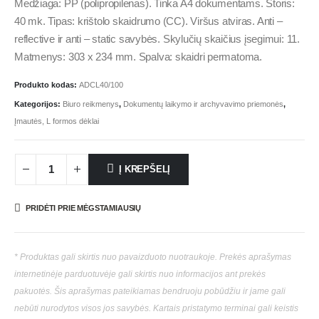
Medžiaga: PP (polipropilenas). Tinka A4 dokumentams. Storis:
40 mk. Tipas: krištolo skaidrumo (CC). Viršus atviras. Anti –
reflective ir anti – static savybės. Skylučių skaičius įsegimui: 11.
Matmenys: 303 x 234 mm. Spalva: skaidri permatoma.
Produkto kodas:
ADCL40/100
Kategorijos:
Biuro reikmenys
,
Dokumentų laikymo ir archyvavimo priemonės
,
Įmautės, L formos dėklai
Į KREPŠELĮ
PRIDĖTI PRIE MĖGSTAMIAUSIŲ
* Produktas gali skirtis nuo pavaizduoto nuotraukoje. Prekės aprašymas
internetinėje parduotuvėje gali skirtis nuo informacijos ant prekės
pakuotės. Šis aprašymas pateikiamas bendruoju pobūdžiu ir jame gali
nebūti nurodytos visos jos savybės. Kartais pristatymo terminai gali keistis