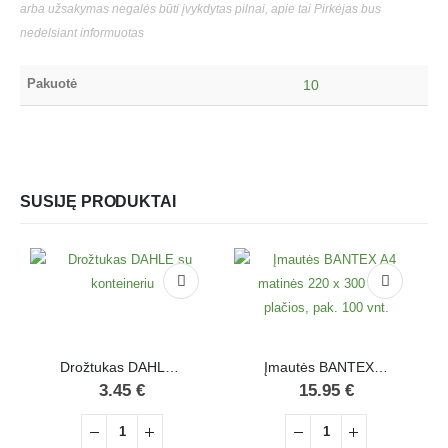
arba užsakymas negalės būti įvykdytas pilnai, apie tai Pirkėjas bus
nedelsiant informuotas
Pakuotė
10
SUSIJĘ PRODUKTAI
Drožtukas DAHLE su konteineriu
Įmautės BANTEX A4 matinės 220 x 300 mm, plačios, pak. 100 vnt.
3.45
€
15.95
€