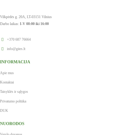
Vilkpėdės g. 20A, LT-03151 Vilnius
Darbo laikas:
I-V 08:00 iki 16:00
+370 687 76664
info@gites.lt
INFORMACIJA
Apie mus
Kontaktai
Taisyklės ir sąlygos
Privatumo poltiika
DUK
NUORODOS
Verslo dovanos