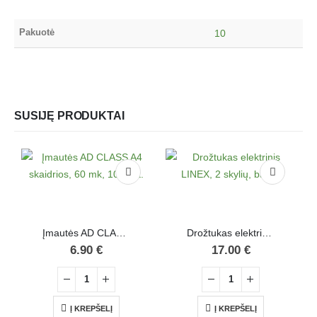
Pakuotė
10
SUSIJĘ PRODUKTAI
Įmautės AD CLASS A4 skaidrios, 60 mk, 100 vnt.
Drožtukas elektrinis LINEX, 2 skylių, baltas
6.90
€
17.00
€
Į KREPŠELĮ
Į KREPŠELĮ