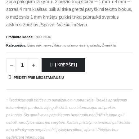
zona patogiam laikymui. 2 brėžio linijų storiai – 1 mm ir 4 mm –
storas 4 mm kraštas puikiai tinka greitai paryškinti teksto blokus,
o mažesnis 1 mm kraštas puikiai tinka pabraukti svarbius
atskirus žodžius. Spalva: šviesiai mėlyna.
Produkto kodas:
IN0003036
Kategorijos:
Biuro reikmenys
,
Rašymo priemonės ir jų priedai
,
Žymekliai
Į KREPŠELĮ
PRIDĖTI PRIE MĖGSTAMIAUSIŲ
* Produktas gali skirtis nuo pavaizduoto nuotraukoje. Prekės aprašymas
internetinėje parduotuvėje gali skirtis nuo informacijos ant prekės
pakuotės. Šis aprašymas pateikiamas bendruoju pobūdžiu ir jame gali
nebūti nurodytos visos jos savybės. Kartais pristatymo terminai gali keistis
arba užsakymas negalės būti įvykdytas pilnai, apie tai Pirkėjas bus
nedelsiant informuotas