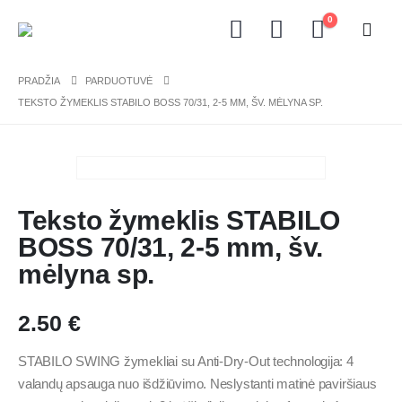
0
PRADŽIA
PARDUOTUVĖ
TEKSTO ŽYMEKLIS STABILO BOSS 70/31, 2-5 MM, ŠV. MĖLYNA SP.
Teksto žymeklis STABILO
BOSS 70/31, 2-5 mm, šv.
mėlyna sp.
2.50
€
STABILO SWING žymekliai su Anti-Dry-Out technologija: 4
valandų apsauga nuo išdžiūvimo. Neslystanti matinė paviršiaus