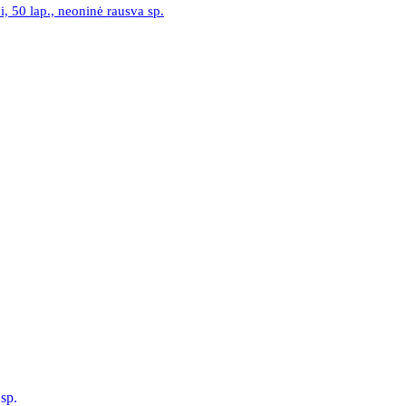
 50 lap., neoninė rausva sp.