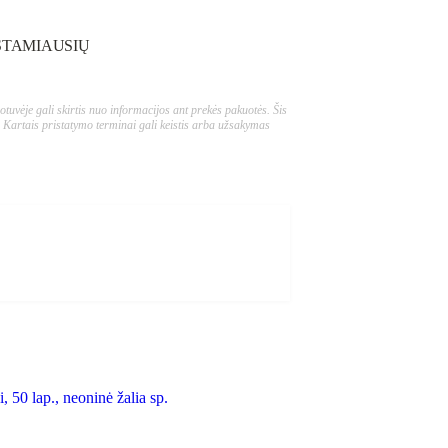
STAMIAUSIŲ
tuvėje gali skirtis nuo informacijos ant prekės pakuotės. Šis
 Kartais pristatymo terminai gali keistis arba užsakymas