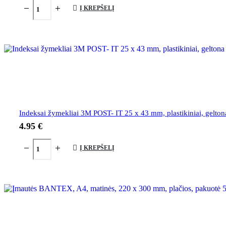
Į KREPŠELĮ
Indeksai žymekliai 3M POST- IT 25 x 43 mm, plastikiniai, gelton
4.95
€
Į KREPŠELĮ