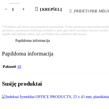
Į KREPŠELĮ
PRIDĖTI PRIE MĖG
* Produktas gali skirtis nuo pavaizduoto nuotraukoje. Prekės aprašymas internetinėje parduo
aprašymas pateikiamas bendruoju pobūdžiu ir jame gali nebūti nurodytos visos jos savybės.
negalės būti įvykdytas pilnai, apie tai Pirkėjas bus nedelsiant informuotas
Papildoma informacija
Papildoma informacija
Pakuotė
10
Susiję produktai