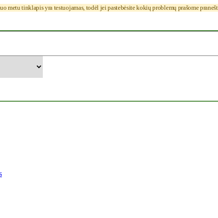
uo metu tinklapis yra testuojamas, todėl jei pastebėsite kokių problemų prašome praneš
s