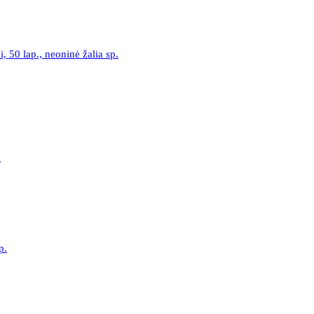
50 lap., neoninė žalia sp.
p.