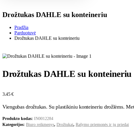
Drožtukas DAHLE su konteineriu
Pradžia
Parduotuvė
Drožtukas DAHLE su konteineriu
Drožtukas DAHLE su konteineriu
3.45
€
Viengubas drožtukas. Su plastikiniu konteineriu drožlėms. M
Produkto kodas:
IN0012284
Kategorijos:
Biuro reikmenys
,
Drožtukai
,
Rašymo priemonės ir jų priedai