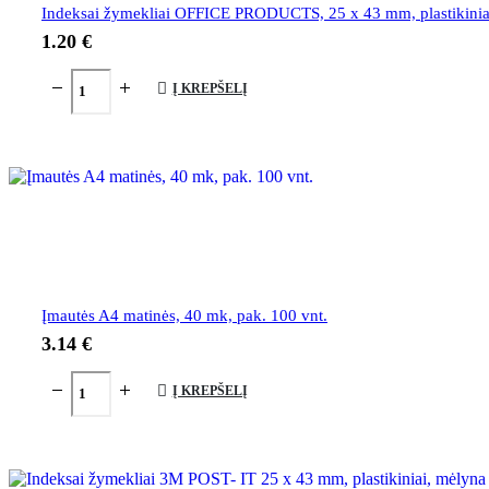
Indeksai žymekliai OFFICE PRODUCTS, 25 x 43 mm, plastikiniai,
1.20
€
Į KREPŠELĮ
Įmautės A4 matinės, 40 mk, pak. 100 vnt.
3.14
€
Į KREPŠELĮ