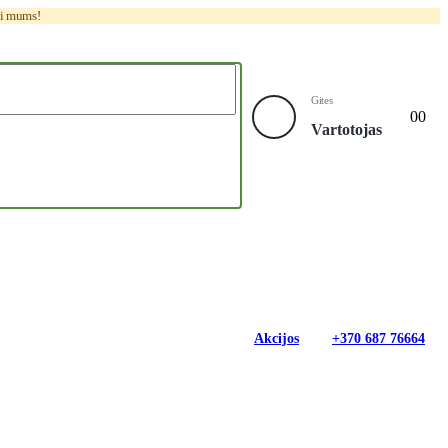
ti mums!
Gites
0
0
Vartotojas
Akcijos
+370 687 76664