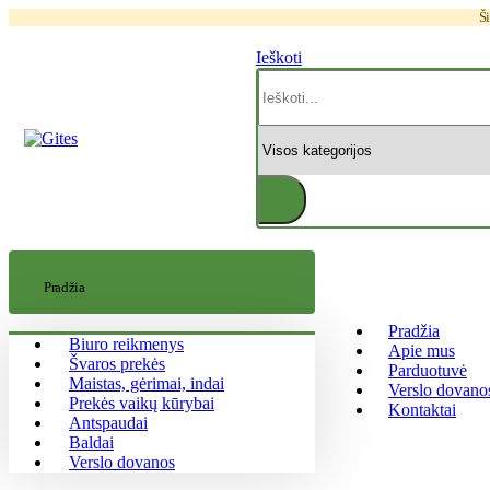
Ši
Ieškoti
Pradžia
Pradžia
Biuro reikmenys
Apie mus
Švaros prekės
Parduotuvė
Maistas, gėrimai, indai
Verslo dovano
Prekės vaikų kūrybai
Kontaktai
Antspaudai
Baldai
Verslo dovanos