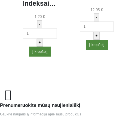
Indeksai žymekliai OFFICE PRODUCTS, 25 x 43 mm, plastikiniai, 50 lap., neoninė žalia sp.
12.95
€
1.20
€
-
-
+
+
Į krepšelį
Į krepšelį
Prenumeruokite mūsų naujienlaiškį
Gaukite naujausią informaciją apie mūsų produktus