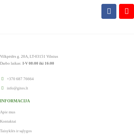
Vilkpėdės g. 20A, LT-03151 Vilnius
Darbo laikas:
I-V 08:00 iki 16:00
+370 687 76664
info@gites.lt
INFORMACIJA
Apie mus
Kontaktai
Taisyklės ir sąlygos