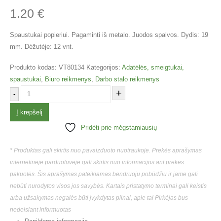
1.20
€
Spaustukai popieriui. Pagaminti iš metalo. Juodos spalvos. Dydis: 19
mm. Dėžutėje: 12 vnt.
Produkto kodas:
VT80134
Kategorijos:
Adatėlės, smeigtukai,
spaustukai
,
Biuro reikmenys
,
Darbo stalo reikmenys
+
-
Į krepšelį
Pridėti prie mėgstamiausių
* Produktas gali skirtis nuo pavaizduoto nuotraukoje. Prekės aprašymas
internetinėje parduotuvėje gali skirtis nuo informacijos ant prekės
pakuotės. Šis aprašymas pateikiamas bendruoju pobūdžiu ir jame gali
nebūti nurodytos visos jos savybės. Kartais pristatymo terminai gali keistis
arba užsakymas negalės būti įvykdytas pilnai, apie tai Pirkėjas bus
nedelsiant informuotas