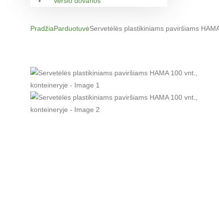
Verslo dovanos
Pradžia
Parduotuvė
Servetėlės plastikiniams paviršiams HAMA 