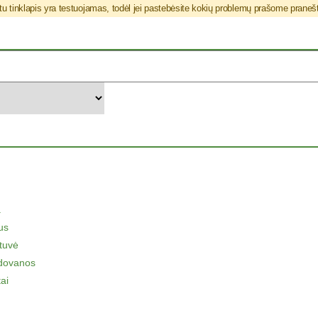
u tinklapis yra testuojamas, todėl jei pastebėsite kokių problemų prašome prane
a
us
tuvė
 dovanos
ai