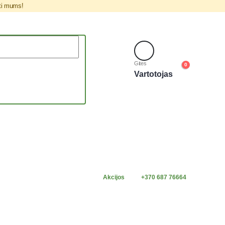
šti mums!
Gites
0
Vartotojas
Akcijos
+370 687 76664