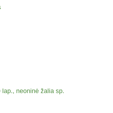
s
ap., neoninė žalia sp.