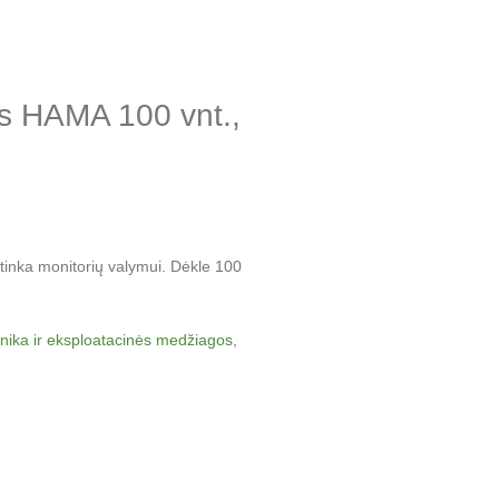
ms HAMA 100 vnt.,
etinka monitorių valymui. Dėkle 100
hnika ir eksploatacinės medžiagos
,