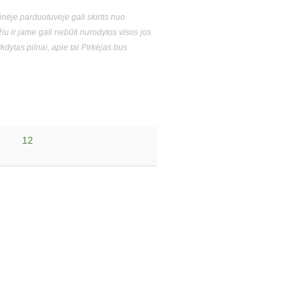
nėje parduotuvėje gali skirtis nuo
 ir jame gali nebūti nurodytos visos jos
dytas pilnai, apie tai Pirkėjas bus
12