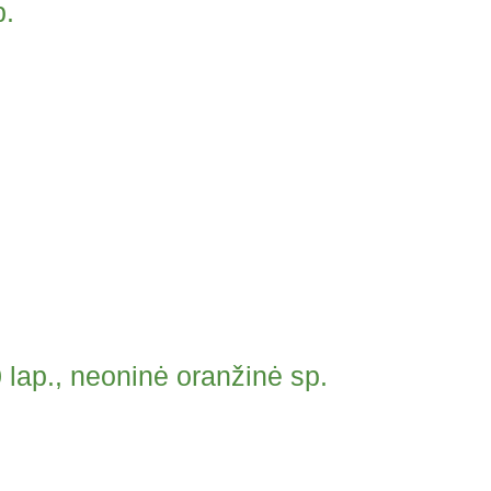
p.
lap., neoninė oranžinė sp.