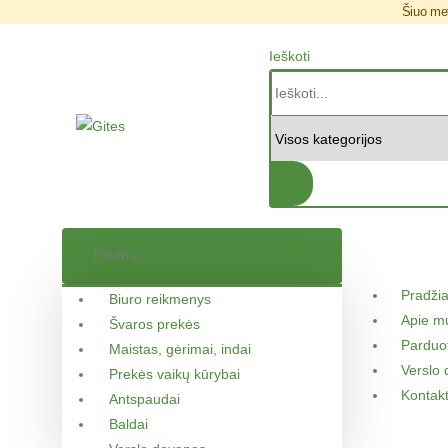
Šiuo met
Ieškoti
Pradžia
Pradži
Biuro reikmenys
Apie m
Švaros prekės
Parduo
Maistas, gėrimai, indai
Verslo
Prekės vaikų kūrybai
Kontakt
Antspaudai
Baldai