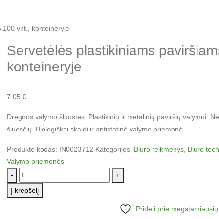
100 vnt., konteineryje
Servetėlės plastikiniams paviršia
konteineryje
7.05
€
Drėgnos valymo šluostės. Plastikinių ir metalinių paviršių valymui. N
šluosčių. Biologiškai skaidi ir antistatinė valymo priemonė.
Produkto kodas:
IN0023712
Kategorijos:
Biuro reikmenys
,
Biuro tec
Valymo priemonės
-
+
Į krepšelį
Pridėti prie mėgstamiausių