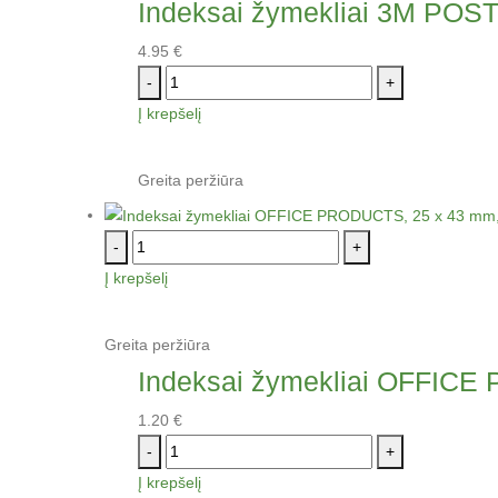
Indeksai žymekliai 3M POST- 
4.95
€
-
+
Į krepšelį
Greita peržiūra
-
+
Į krepšelį
Greita peržiūra
Indeksai žymekliai OFFICE P
1.20
€
-
+
Į krepšelį