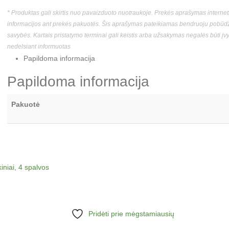
* Produktas gali skirtis nuo pavaizduoto nuotraukoje. Prekės aprašymas interneti
informacijos ant prekės pakuotės. Šis aprašymas pateikiamas bendruoju pobūdžiu
savybės. Kartais pristatymo terminai gali keistis arba užsakymas negalės būti įvyk
nedelsiant informuotas
Papildoma informacija
Papildoma informacija
Pakuotė
Pridėti prie mėgstamiausių