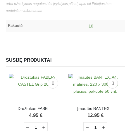
arba užsakymas negalės būti įvykdytas pilnai, apie tai Pirkėjas bus
nedelsiant informuotas
Pakuotė
10
SUSIJĘ PRODUKTAI
Drožtukas FABER-CASTEL Grip 2001
Įmautės BANTEX, A4, matinės, 220 x 300 mm, plačios, pakuotė 50 vnt.
4.95
€
12.95
€