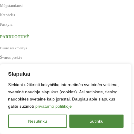
Mėgstamiausi
Krepšelis
Paskyra
PARDUOTUVĖ
Biuro reikmenys
Švaros prekės
Maistas, gėrimai, indai
Slapukai
Prekės vaikų kūrybai
Siekiant užtikrinti kokybišką internetinės svetainės veikimą,
Antspaudai
svetainė naudoja slapukus (cookies). Jei sutinkate, tiesiog
Baldai
naudokitės svetaine kaip įprastai. Daugiau apie slapukus
Verslo dovanos
galite sužinoti
privatumo politikoje
Nesutinku
Sutinku