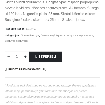
Skirtas sudėti dokumentus. Dengtas ypač atsparia polipropileno
plėvele iš vidinės ir išorinės segtuvo pusės. A4 formato. Susega
iki 190 lapų. Nugarėlės plotis: 35 mm. Skaidri kišenėlė etiketei.
Susegimo žiedukų skersmuo: 25 mm. Spalva – juoda.
Produkto kodas:
ES14462
Kategorijos:
Biuro reikmenys
,
Dokumentų laikymo ir archyvavimo priemonės
,
Segtuvai, segtuvėliai
Į KREPŠELĮ
PRIDĖTI PRIE MĖGSTAMIAUSIŲ
* Produktas gali skirtis nuo pavaizduoto nuotraukoje. Prekės aprašymas
internetinėje parduotuvėje gali skirtis nuo informacijos ant prekės
pakuotės. Šis aprašymas pateikiamas bendruoju pobūdžiu ir jame gali
nebūti nurodytos visos jos savybės. Kartais pristatymo terminai gali keistis