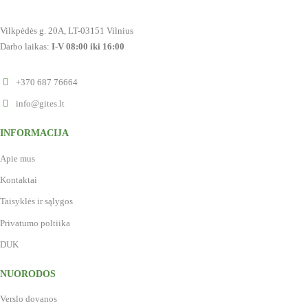
Vilkpėdės g. 20A, LT-03151 Vilnius
Darbo laikas:
I-V 08:00 iki 16:00
+370 687 76664
info@gites.lt
INFORMACIJA
Apie mus
Kontaktai
Taisyklės ir sąlygos
Privatumo poltiika
DUK
NUORODOS
Verslo dovanos