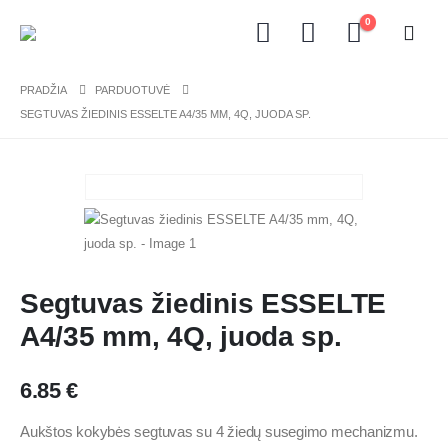
0
PRADŽIA
PARDUOTUVĖ
SEGTUVAS ŽIEDINIS ESSELTE A4/35 MM, 4Q, JUODA SP.
Segtuvas žiedinis ESSELTE
A4/35 mm, 4Q, juoda sp.
6.85
€
Aukštos kokybės segtuvas su 4 žiedų susegimo mechanizmu.