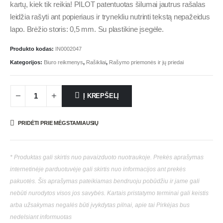
kartų, kiek tik reikia! PILOT patentuotas šilumai jautrus rašalas
leidžia rašyti ant popieriaus ir trynekliu nutrinti tekstą nepažeidus
lapo. Brėžio storis: 0,5 mm. Su plastikine įsegėle.
Produkto kodas:
IN0002047
Kategorijos:
Biuro reikmenys
,
Rašikliai
,
Rašymo priemonės ir jų priedai
Į KREPŠELĮ
PRIDĖTI PRIE MĖGSTAMIAUSIŲ
* Produktas gali skirtis nuo pavaizduoto nuotraukoje. Prekės aprašymas
internetinėje parduotuvėje gali skirtis nuo informacijos ant prekės
pakuotės. Šis aprašymas pateikiamas bendruoju pobūdžiu ir jame gali
nebūti nurodytos visos jos savybės. Kartais pristatymo terminai gali keistis
arba užsakymas negalės būti įvykdytas pilnai, apie tai Pirkėjas bus
nedelsiant informuotas