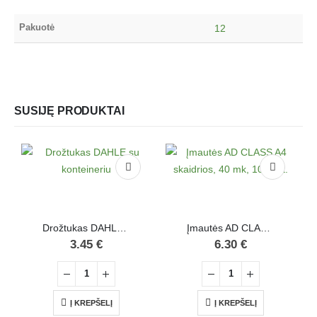
Pakuotė
12
SUSIJĘ PRODUKTAI
Drožtukas DAHLE su konteineriu
Įmautės AD CLASS A4 skaidrios, 40 mk, 100 vnt.
3.45
€
6.30
€
Į KREPŠELĮ
Į KREPŠELĮ