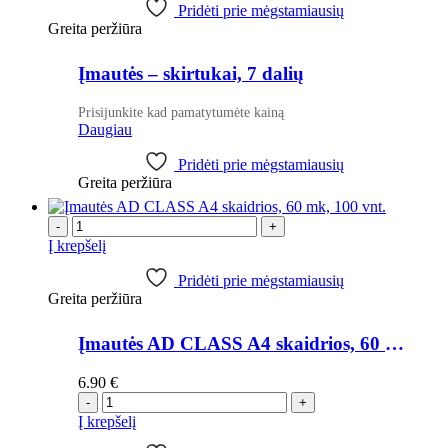
Pridėti prie mėgstamiausių
Greita peržiūra
Įmautės – skirtukai, 7 dalių
Prisijunkite kad pamatytumėte kainą
Daugiau
Pridėti prie mėgstamiausių
Greita peržiūra
-
+
Į krepšelį
Pridėti prie mėgstamiausių
Greita peržiūra
Įmautės AD CLASS A4 skaidrios, 60 mk, 100 vnt.
6.90
€
-
+
Į krepšelį