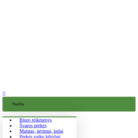
Pradžia
Biuro reikmenys
Švaros prekės
Maistas, gėrimai, indai
Prekės vaikų kūrybai