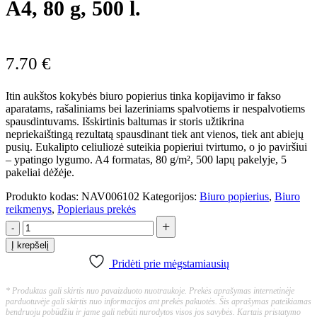
A4, 80 g, 500 l.
7.70
€
Itin aukštos kokybės biuro popierius tinka kopijavimo ir fakso
aparatams, rašaliniams bei lazeriniams spalvotiems ir nespalvotiems
spausdintuvams. Išskirtinis baltumas ir storis užtikrina
nepriekaištingą rezultatą spausdinant tiek ant vienos, tiek ant abiejų
pusių. Eukalipto celiuliozė suteikia popieriui tvirtumo, o jo paviršiui
– ypatingo lygumo. A4 formatas, 80 g/m², 500 lapų pakelyje, 5
pakeliai dėžėje.
Produkto kodas:
NAV006102
Kategorijos:
Biuro popierius
,
Biuro
reikmenys
,
Popieriaus prekės
+
-
Į krepšelį
Pridėti prie mėgstamiausių
* Produktas gali skirtis nuo pavaizduoto nuotraukoje. Prekės aprašymas internetinėje
parduotuvėje gali skirtis nuo informacijos ant prekės pakuotės. Šis aprašymas pateikiamas
bendruoju pobūdžiu ir jame gali nebūti nurodytos visos jos savybės. Kartais pristatymo