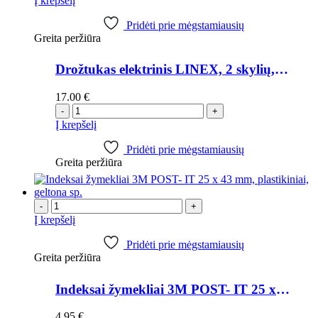
Į krepšelį
Pridėti prie mėgstamiausių
Greita peržiūra
Drožtukas elektrinis LINEX, 2 skylių, baltas
17.00
€
-
+
Į krepšelį
Pridėti prie mėgstamiausių
Greita peržiūra
-
+
Į krepšelį
Pridėti prie mėgstamiausių
Greita peržiūra
Indeksai žymekliai 3M POST- IT 25 x 43 mm, plastikiniai, geltona sp.
4.95
€