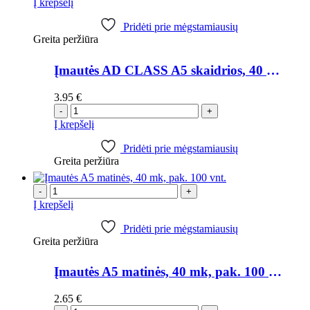
Į krepšelį
Pridėti prie mėgstamiausių
Greita peržiūra
Įmautės AD CLASS A5 skaidrios, 40 mk, 100 vnt.
3.95
€
-
+
Į krepšelį
Pridėti prie mėgstamiausių
Greita peržiūra
-
+
Į krepšelį
Pridėti prie mėgstamiausių
Greita peržiūra
Įmautės A5 matinės, 40 mk, pak. 100 vnt.
2.65
€