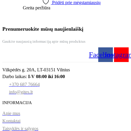
Pridėti prie mėgstamiausių
Greita peržiūra
Prenumeruokite mūsų naujienlaiškį
Gaukite naujausią informaciją apie mūsų produktus
Facebook
Instagra
Vilkpėdės g. 20A, LT-03151 Vilnius
Darbo laikas:
I-V 08:00 iki 16:00
+370 687 76664
info@gites.lt
INFORMACIJA
Apie mus
Kontaktai
Taisyklės ir sąlygos