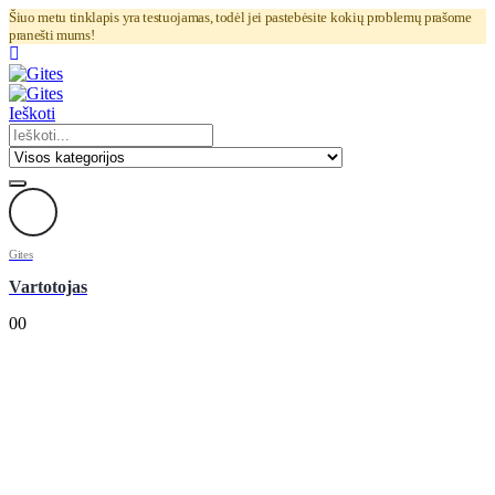
Šiuo metu tinklapis yra testuojamas, todėl jei pastebėsite kokių problemų prašome
pranešti mums!
Ieškoti
Gites
Vartotojas
0
0