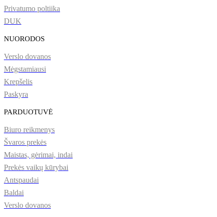
Privatumo poltiika
DUK
NUORODOS
Verslo dovanos
Mėgstamiausi
Krepšelis
Paskyra
PARDUOTUVĖ
Biuro reikmenys
Švaros prekės
Maistas, gėrimai, indai
Prekės vaikų kūrybai
Antspaudai
Baldai
Verslo dovanos