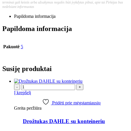
terminai gali keistis arba užsakymas negalės būti įvykdytas pilnai, apie tai Pirkėjas bus
nedelsiant informuotas
Papildoma informacija
Papildoma informacija
Pakuotė
5
Susiję produktai
-
+
Į krepšelį
Pridėti prie mėgstamiausių
Greita peržiūra
Drožtukas DAHLE su konteineriu