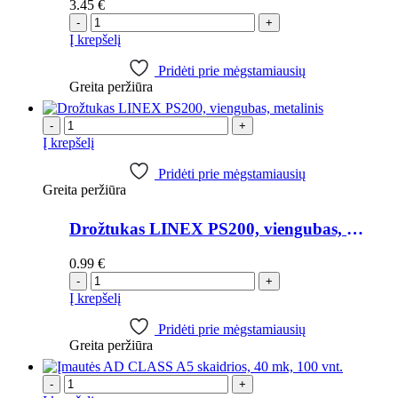
3.45
€
-
+
Į krepšelį
Pridėti prie mėgstamiausių
Greita peržiūra
-
+
Į krepšelį
Pridėti prie mėgstamiausių
Greita peržiūra
Drožtukas LINEX PS200, viengubas, metalinis
0.99
€
-
+
Į krepšelį
Pridėti prie mėgstamiausių
Greita peržiūra
-
+