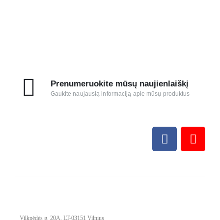
Prenumeruokite mūsų naujienlaiškį
Gaukite naujausią informaciją apie mūsų produktus
Vilkpėdės g. 20A, LT-03151 Vilnius