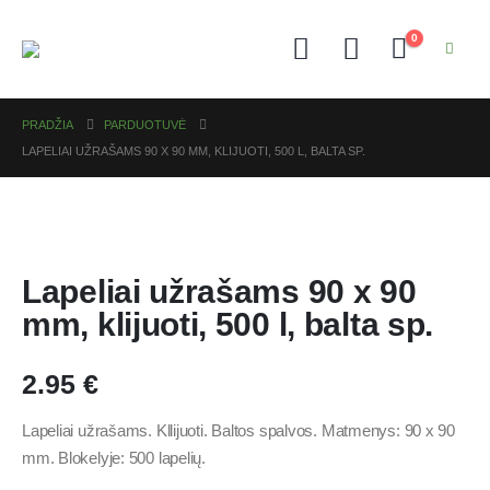
0
PRADŽIA
PARDUOTUVĖ
LAPELIAI UŽRAŠAMS 90 X 90 MM, KLIJUOTI, 500 L, BALTA SP.
Lapeliai užrašams 90 x 90
mm, klijuoti, 500 l, balta sp.
2.95
€
Lapeliai užrašams. Kllijuoti. Baltos spalvos. Matmenys: 90 x 90
mm. Blokelyje: 500 lapelių.