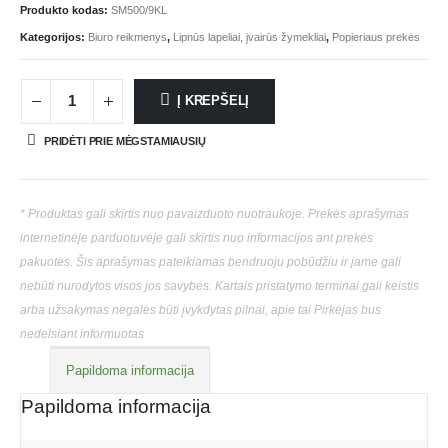
Produkto kodas:
SM500/9KL
Kategorijos:
Biuro reikmenys
,
Lipnūs lapeliai, įvairūs žymekliai
,
Popieriaus prekės
Į KREPŠELĮ
PRIDĖTI PRIE MĖGSTAMIAUSIŲ
* Produktas gali skirtis nuo pavaizduoto nuotraukoje. Prekės aprašymas
internetinėje parduotuvėje gali skirtis nuo informacijos ant prekės
pakuotės. Šis aprašymas pateikiamas bendruoju pobūdžiu ir jame gali
nebūti nurodytos visos jos savybės. Kartais pristatymo terminai gali keistis
arba užsakymas negalės būti įvykdytas pilnai, apie tai Pirkėjas bus
nedelsiant informuotas
Papildoma informacija
Papildoma informacija