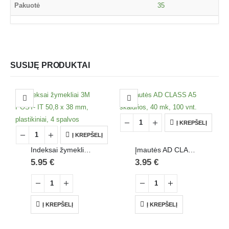
Pakuotė
35
SUSIJĘ PRODUKTAI
Į KREPŠELĮ
Į KREPŠELĮ
Indeksai žymekliai 3M POST- IT 50,8 x 38 mm, plastikiniai, 4 spalvos
Įmautės AD CLASS A5 skaidrios, 40 mk, 100 vnt.
5.95
€
3.95
€
Į KREPŠELĮ
Į KREPŠELĮ