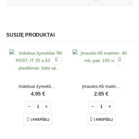
SUSIJĘ PRODUKTAI
Indeksai žymekliai 3M POST- IT 25 x 43 mm, plastikiniai, žalia sp.
Įmautės A5 matinės, 40 mk, pak. 100 vnt.
4.95
€
2.65
€
Į KREPŠELĮ
Į KREPŠELĮ