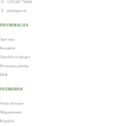
+370 687 76664
info@gites.lt
INFORMACIJA
Apie mus
Kontaktai
Taisyklės ir sąlygos
Privatumo poltiika
DUK
NUORODOS
Verslo dovanos
Mėgstamiausi
Krepšelis