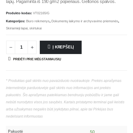
lapų. Pagaminta iš 190 g/m2 popieriaus. Geltonos spalvos.
Produkto kodas:
VT02165/G
Kategorijos:
Biuro reikmenys
,
Dokumentų laikymo ir archyvavimo priemonės
,
Skiriamieji lapai, skirtukai
Į KREPŠELĮ
PRIDĖTI PRIE MĖGSTAMIAUSIŲ
* Produktas gali skirtis nuo pavaizduoto nuotraukoje. Prekės aprašymas
internetinėje parduotuvėje gali skirtis nuo informacijos ant prekės
pakuotės. Šis aprašymas pateikiamas bendruoju pobūdžiu ir jame gali
nebūti nurodytos visos jos savybės. Kartais pristatymo terminai gali keistis
arba užsakymas negalės būti įvykdytas pilnai, apie tai Pirkėjas bus
nedelsiant informuotas
Pakuotė
50