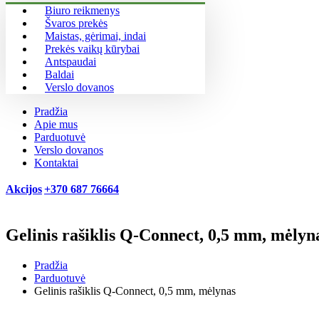
Biuro reikmenys
Švaros prekės
Maistas, gėrimai, indai
Prekės vaikų kūrybai
Antspaudai
Baldai
Verslo dovanos
Pradžia
Apie mus
Parduotuvė
Verslo dovanos
Kontaktai
Akcijos
+370 687 76664
Gelinis rašiklis Q-Connect, 0,5 mm, mėlyn
Pradžia
Parduotuvė
Gelinis rašiklis Q-Connect, 0,5 mm, mėlynas