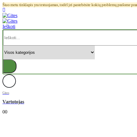
Šiuo metu tinklapis yra testuojamas, todėl jei pastebėsite kokių problemų prašome pr
Ieškoti
Gites
Vartotojas
0
0