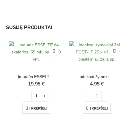
SUSIJĘ PRODUKTAI
Įmautės ESSELTE A4 skaidrios, 55 mk, pak. 100 vnt.
Indeksai žymekliai 3M POST- IT 25 x 43 mm, plastikiniai, žalia sp.
19.95
€
4.95
€
Į KREPŠELĮ
Į KREPŠELĮ