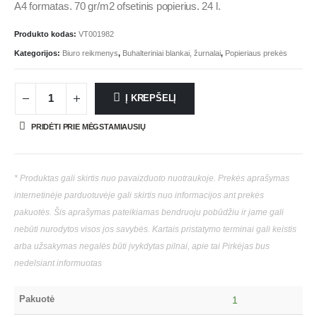
A4 formatas. 70 gr/m2 ofsetinis popierius. 24 l.
Produkto kodas:
VT001982
Kategorijos:
Biuro reikmenys
,
Buhalteriniai blankai, žurnalai
,
Popieriaus prekės
Į KREPŠELĮ
PRIDĖTI PRIE MĖGSTAMIAUSIŲ
* Produktas gali skirtis nuo pavaizduoto nuotraukoje. Prekės aprašymas
internetinėje parduotuvėje gali skirtis nuo informacijos ant prekės
pakuotės. Šis aprašymas pateikiamas bendruoju pobūdžiu ir jame gali
nebūti nurodytos visos jos savybės. Kartais pristatymo terminai gali keistis
arba užsakymas negalės būti įvykdytas pilnai, apie tai Pirkėjas bus
nedelsiant informuotas
Pakuotė
1