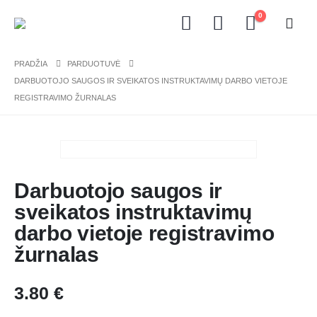
0
PRADŽIA
PARDUOTUVĖ
DARBUOTOJO SAUGOS IR SVEIKATOS INSTRUKTAVIMŲ DARBO VIETOJE
REGISTRAVIMO ŽURNALAS
Darbuotojo saugos ir
sveikatos instruktavimų
darbo vietoje registravimo
žurnalas
3.80
€