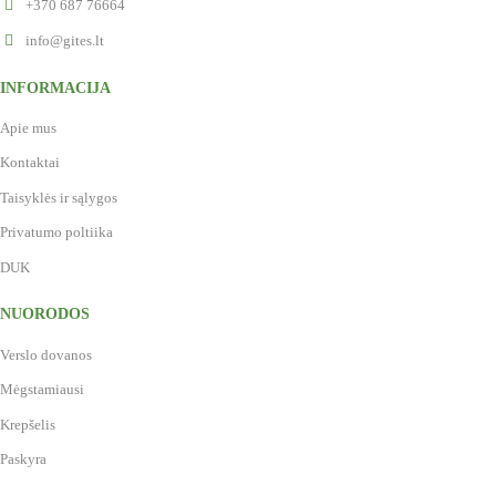
+370 687 76664
info@gites.lt
INFORMACIJA
Apie mus
Kontaktai
Taisyklės ir sąlygos
Privatumo poltiika
DUK
NUORODOS
Verslo dovanos
Mėgstamiausi
Krepšelis
Paskyra