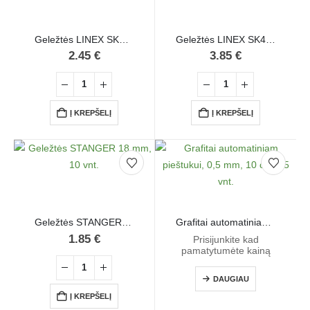
Geležtės LINEX SK300 9 mm, 10 vnt.
Geležtės LINEX SK400 18 mm, 10 vnt.
2.45
€
3.85
€
Į KREPŠELĮ
Į KREPŠELĮ
Geležtės STANGER 18 mm, 10 vnt.
Grafitai automatiniam pieštukui, 0,5 mm, 10 cm, 25 vnt.
1.85
€
Prisijunkite kad
pamatytumėte kainą
DAUGIAU
Į KREPŠELĮ