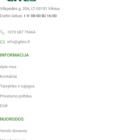
Vilkpėdės g. 20A, LT-03151 Vilnius
Darbo laikas:
I-V 08:00 iki 16:00
+370 687 76664
info@gites.lt
INFORMACIJA
Apie mus
Kontaktai
Taisyklės ir sąlygos
Privatumo poltiika
DUK
NUORODOS
Verslo dovanos