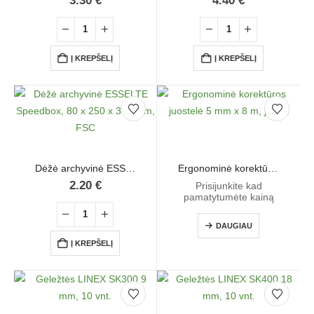
3.30
€
4.40
€
Į KREPŠELĮ
Į KREPŠELĮ
Dėžė archyvinė ESSELTE Speedbox, 80 x 250 x 350 mm, FSC
Ergonominė korektūros juostelė 5 mm x 8 m, juoda
2.20
€
Prisijunkite kad
pamatytumėte kainą
DAUGIAU
Į KREPŠELĮ