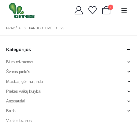
0
PRADŽIA
PARDUOTUVĖ
25
Kategorijos
Biuro reikmenys
Švaros prekės
Maistas, gėrimai, indai
Prekės vaikų kūrybai
Antspaudai
Baldai
Verslo dovanos