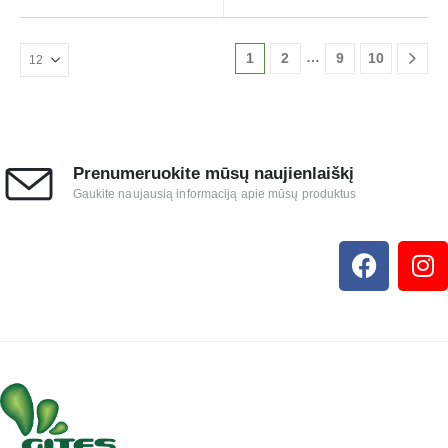
…
1
2
9
10
Prenumeruokite mūsų naujienlaiškį
Gaukite naujausią informaciją apie mūsų produktus