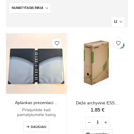
Aplankas prezentacinis A4 6 sk., įsegamas
Dėžė archyvinė ESSELTE ECO, 100 mm nugarėlė
1.85
€
Prisijunkite kad
pamatytumėte kainą
DAUGIAU