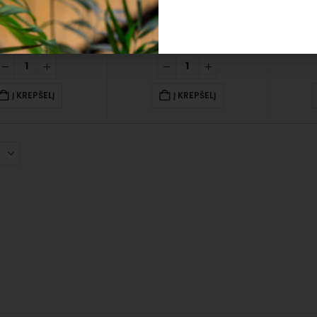
Gėrimas COCA-COLA 0,5 l + 0.10 cnt. depozitas
Hobby klijai buteliuke, 100 ml
1.15
€
1.75
€
2.50
€
Į KREPŠELĮ
Į KREPŠELĮ