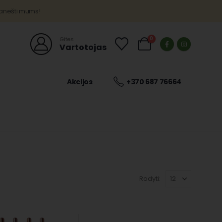
ranešti mums!
0
Gites
Vartotojas
Akcijos
+370 687 76664
Rodyti: