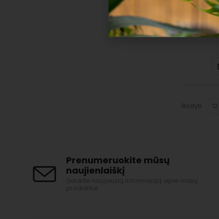
Rodyti:
Prenumeruokite mūsų
naujienlaiškį
Gaukite naujausią informaciją apie mūsų
produktus