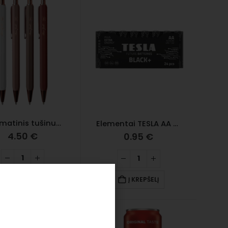
Automatinis tušinukas ROSE GOLD, mėlynas
Elementai TESLA AA Black+, 24 vnt./ 3 x 8 vnt. (kaina už 1 vnt.)
4.50
€
0.95
€
Į KREPŠELĮ
Į KREPŠELĮ