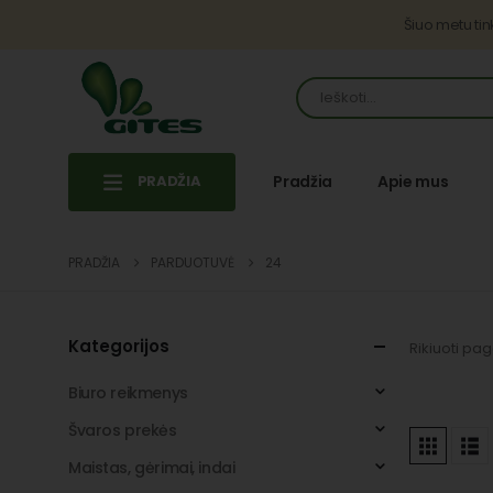
Šiuo metu ti
PRADŽIA
Pradžia
Apie mus
PRADŽIA
PARDUOTUVĖ
24
Kategorijos
Rikiuoti pag
Biuro reikmenys
Švaros prekės
Maistas, gėrimai, indai