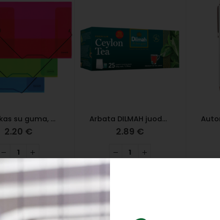
Aplankas su guma, A4, 3 atvartai
Arbata DILMAH juodoji, 25 pak., 50 g
2.20
€
2.89
€
Į KREPŠELĮ
Į KREPŠELĮ