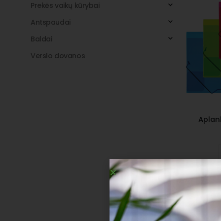
Prekės vaikų kūrybai
Antspaudai
Baldai
Verslo dovanos