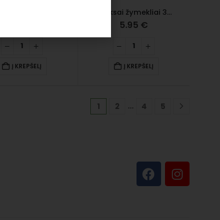
Indeksai žymekliai 3M POST- IT 11,9 x 43,1 mm, plastikiniai, 4 spalvos
Indeksai žymekliai 3M POST- IT 50,8 x 38 mm, plastikiniai, 4 spalvos
10.00
€
5.95
€
Į KREPŠELĮ
Į KREPŠELĮ
…
1
2
4
5