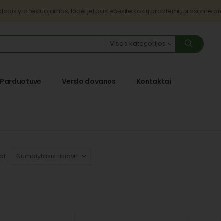
nklapis yra testuojamas, todėl jei pastebėsite kokių problemų prašome p
Visos kategorijos
Parduotuvė
Verslo dovanos
Kontaktai
al: