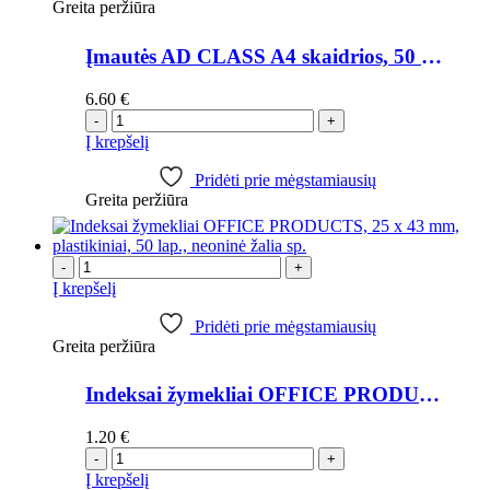
Greita peržiūra
Įmautės AD CLASS A4 skaidrios, 50 mk, 100 vnt.
6.60
€
-
+
Į krepšelį
Pridėti prie mėgstamiausių
Greita peržiūra
-
+
Į krepšelį
Pridėti prie mėgstamiausių
Greita peržiūra
Indeksai žymekliai OFFICE PRODUCTS, 25 x 43 mm, plastikiniai, 50 lap., neoninė žalia sp.
1.20
€
-
+
Į krepšelį