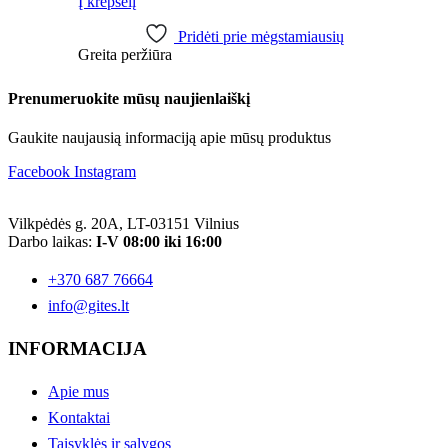
Į krepšelį
Pridėti prie mėgstamiausių
Greita peržiūra
Prenumeruokite mūsų naujienlaiškį
Gaukite naujausią informaciją apie mūsų produktus
Facebook
Instagram
Vilkpėdės g. 20A, LT-03151 Vilnius
Darbo laikas:
I-V 08:00 iki 16:00
+370 687 76664
info@gites.lt
INFORMACIJA
Apie mus
Kontaktai
Taisyklės ir sąlygos