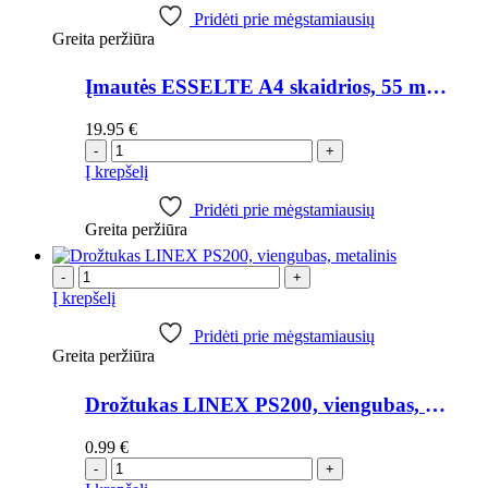
Pridėti prie mėgstamiausių
Greita peržiūra
Įmautės ESSELTE A4 skaidrios, 55 mk, pak. 100 vnt.
19.95
€
-
+
Į krepšelį
Pridėti prie mėgstamiausių
Greita peržiūra
-
+
Į krepšelį
Pridėti prie mėgstamiausių
Greita peržiūra
Drožtukas LINEX PS200, viengubas, metalinis
0.99
€
-
+