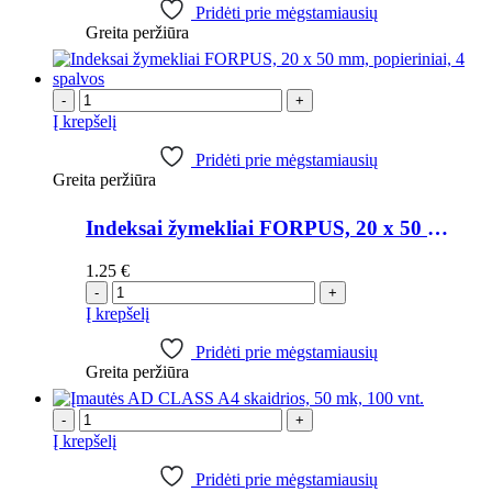
Pridėti prie mėgstamiausių
Greita peržiūra
-
+
Į krepšelį
Pridėti prie mėgstamiausių
Greita peržiūra
Indeksai žymekliai FORPUS, 20 x 50 mm, popieriniai, 4 spalvos
1.25
€
-
+
Į krepšelį
Pridėti prie mėgstamiausių
Greita peržiūra
-
+
Į krepšelį
Pridėti prie mėgstamiausių