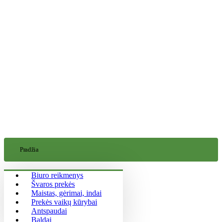
Pradžia
Biuro reikmenys
Švaros prekės
Maistas, gėrimai, indai
Prekės vaikų kūrybai
Antspaudai
Baldai