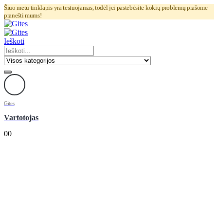
Šiuo metu tinklapis yra testuojamas, todėl jei pastebėsite kokių problemų prašome
pranešti mums!
Ieškoti
Gites
Vartotojas
0
0