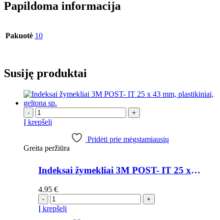
Papildoma informacija
Pakuotė
10
Susiję produktai
-
+
Į krepšelį
Pridėti prie mėgstamiausių
Greita peržiūra
Indeksai žymekliai 3M POST- IT 25 x 43 mm, plastikiniai, geltona sp.
4.95
€
-
+
Į krepšelį