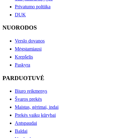
Privatumo poltiika
DUK
NUORODOS
Verslo dovanos
Mėgstamiausi
Krepšelis
Paskyra
PARDUOTUVĖ
Biuro reikmenys
Švaros prekės
Maistas, gėrimai, indai
Prekės vaikų kūrybai
Antspaudai
Baldai