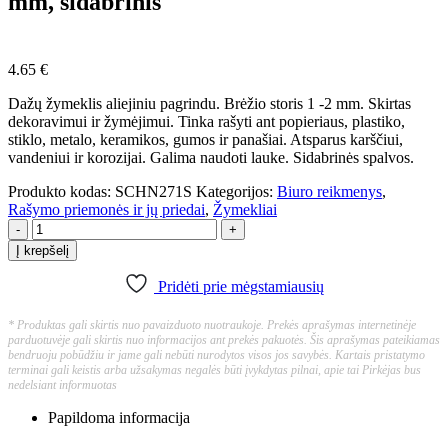
mm, sidabrinis
4.65
€
Dažų žymeklis aliejiniu pagrindu. Brėžio storis 1 -2 mm. Skirtas
dekoravimui ir žymėjimui. Tinka rašyti ant popieriaus, plastiko,
stiklo, metalo, keramikos, gumos ir panašiai. Atsparus karščiui,
vandeniui ir korozijai. Galima naudoti lauke. Sidabrinės spalvos.
Produkto kodas:
SCHN271S
Kategorijos:
Biuro reikmenys
,
Rašymo priemonės ir jų priedai
,
Žymekliai
-
+
Į krepšelį
Pridėti prie mėgstamiausių
* Produktas gali skirtis nuo pavaizduoto nuotraukoje. Prekės aprašymas internetinėje
parduotuvėje gali skirtis nuo informacijos ant prekės pakuotės. Šis aprašymas pateikiamas
bendruoju pobūdžiu ir jame gali nebūti nurodytos visos jos savybės. Kartais pristatymo
terminai gali keistis arba užsakymas negalės būti įvykdytas pilnai, apie tai Pirkėjas bus
nedelsiant informuotas
Papildoma informacija