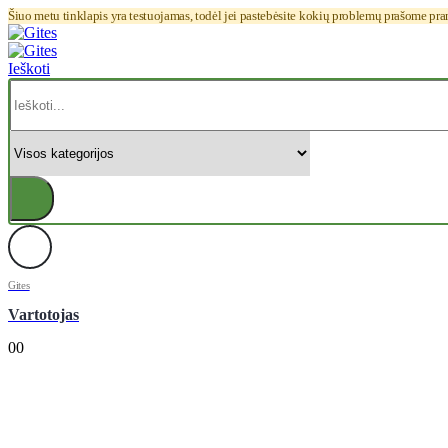
Šiuo metu tinklapis yra testuojamas, todėl jei pastebėsite kokių problemų prašome pr
Ieškoti
Gites
Vartotojas
0
0