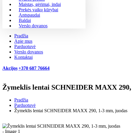
Maistas, gėrimai, indai
Prekės vaikų kūrybai
Antspaudai
Baldai
Verslo dovanos
Pradžia
Apie mus
Parduotuvė
Verslo dovanos
Kontaktai
Akcijos
+370 687 76664
Žymeklis lentai SCHNEIDER MAXX 290, 
Pradžia
Parduotuvė
Žymeklis lentai SCHNEIDER MAXX 290, 1-3 mm, juodas