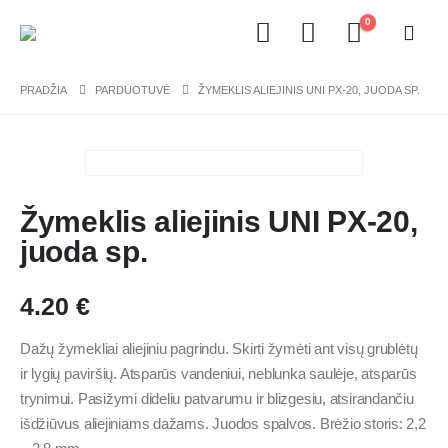
0
PRADŽIA
PARDUOTUVĖ
ŽYMEKLIS ALIEJINIS UNI PX-20, JUODA SP.
Žymeklis aliejinis UNI PX-20,
juoda sp.
4.20
€
Dažų žymekliai aliejiniu pagrindu. Skirti žymėti ant visų grublėtų
ir lygių paviršių. Atsparūs vandeniui, neblunka saulėje, atsparūs
trynimui. Pasižymi dideliu patvarumu ir blizgesiu, atsirandančiu
išdžiūvus aliejiniams dažams. Juodos spalvos. Brėžio storis: 2,2