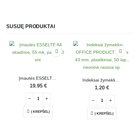
SUSIJĘ PRODUKTAI
Įmautės ESSELTE A4 skaidrios, 55 mk, pak. 100 vnt.
Indeksai žymekliai OFFICE PRODUCTS, 25 x 43 mm, plastikiniai, 50 lap., neoninė rausva sp.
19.95
€
1.20
€
Į KREPŠELĮ
Į KREPŠELĮ