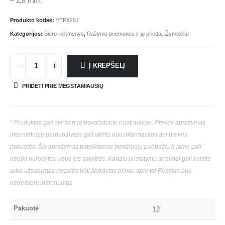
– 2,8 mm.
Produkto kodas:
VTPX20J
Kategorijos:
Biuro reikmenys
,
Rašymo priemonės ir jų priedai
,
Žymekliai
Į KREPŠELĮ
PRIDĖTI PRIE MĖGSTAMIAUSIŲ
* Produktas gali skirtis nuo pavaizduoto nuotraukoje. Prekės aprašymas
internetinėje parduotuvėje gali skirtis nuo informacijos ant prekės
pakuotės. Šis aprašymas pateikiamas bendruoju pobūdžiu ir jame gali
nebūti nurodytos visos jos savybės. Kartais pristatymo terminai gali keistis
arba užsakymas negalės būti įvykdytas pilnai, apie tai Pirkėjas bus
nedelsiant informuotas
Pakuotė
12