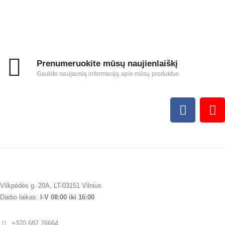
Prenumeruokite mūsų naujienlaiškį
Gaukite naujausią informaciją apie mūsų produktus
Vilkpėdės g. 20A, LT-03151 Vilnius
Darbo laikas:
I-V 08:00 iki 16:00
+370 687 76664