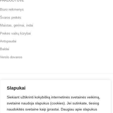
PARDUOTUVĖ
Biuro reikmenys
Švaros prekės
Maistas, gėrimai, indai
Prekės vaikų kūrybai
Antspaudai
Baldai
Verslo dovanos
Slapukai
Svetainė testuojama
Siekiant užtikrinti kokybišką internetinės svetainės veikimą,
svetainė naudoja slapukus (cookies). Jei sutinkate, tiesiog
Šiuo metu tinklapis yra testuojamas, todėl jei pastebėsite kokių problemų
naudokitės svetaine kaip įprastai. Daugiau apie slapukus