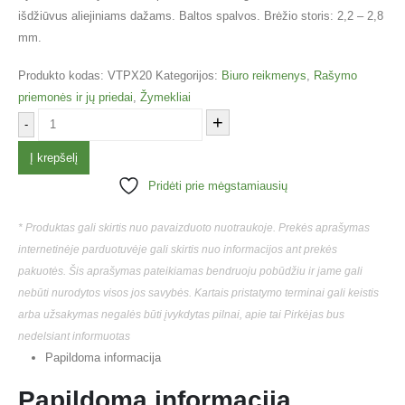
išdžiūvus aliejiniams dažams. Baltos spalvos. Brėžio storis: 2,2 – 2,8
mm.
Produkto kodas:
VTPX20
Kategorijos:
Biuro reikmenys
,
Rašymo
priemonės ir jų priedai
,
Žymekliai
+
-
Į krepšelį
Pridėti prie mėgstamiausių
* Produktas gali skirtis nuo pavaizduoto nuotraukoje. Prekės aprašymas
internetinėje parduotuvėje gali skirtis nuo informacijos ant prekės
pakuotės. Šis aprašymas pateikiamas bendruoju pobūdžiu ir jame gali
nebūti nurodytos visos jos savybės. Kartais pristatymo terminai gali keistis
arba užsakymas negalės būti įvykdytas pilnai, apie tai Pirkėjas bus
nedelsiant informuotas
Papildoma informacija
Papildoma informacija