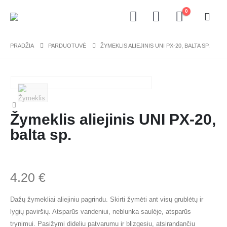
0
PRADŽIA
PARDUOTUVĖ
ŽYMEKLIS ALIEJINIS UNI PX-20, BALTA SP.
Žymeklis aliejinis UNI PX-20,
balta sp.
4.20
€
Dažų žymekliai aliejiniu pagrindu. Skirti žymėti ant visų grublėtų ir
lygių paviršių. Atsparūs vandeniui, neblunka saulėje, atsparūs
trynimui. Pasižymi dideliu patvarumu ir blizgesiu, atsirandančiu