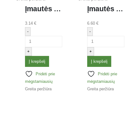
Įmautės A4 matinės, 40 mk, pak. 100 vnt.
Įmautės AD CLASS A4 skaidrios, 50 mk, 100 vnt.
3.14
€
6.60
€
-
-
+
+
Į krepšelį
Į krepšelį
Pridėti prie
Pridėti prie
mėgstamiausių
mėgstamiausių
Greita peržiūra
Greita peržiūra