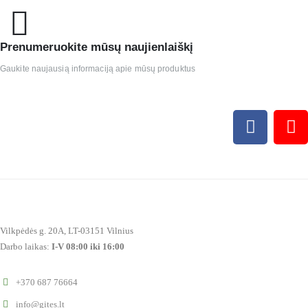
Prenumeruokite mūsų naujienlaiškį
Gaukite naujausią informaciją apie mūsų produktus
Vilkpėdės g. 20A, LT-03151 Vilnius
Darbo laikas:
I-V 08:00 iki 16:00
+370 687 76664
info@gites.lt