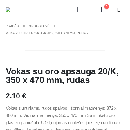
0
PRADŽIA
PARDUOTUVĖ
VOKAS SU ORO APSAUGA 20/K, 350 X 470 MM, RUDAS
Vokas su oro apsauga 20/K,
350 x 470 mm, rudas
2.10
€
Vokas siuntiniams, rudos spalvos. Išoriniai matmenys: 372 x
480 mm. Vidiniai matmenys: 350 x 470 mm Su minkštu oro
plastiko pamušalu. Užklijuojamas nuplėšus juostelę nuo lipnaus