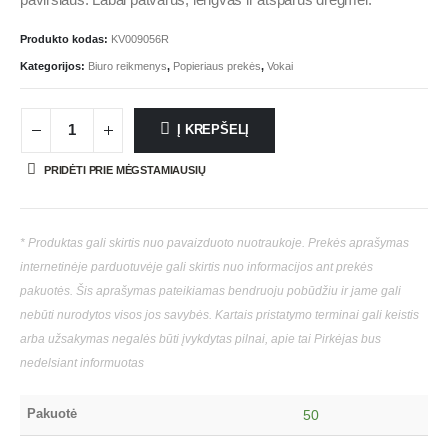
paviršiaus. Labai patvarus, lengvas ir atsparus drėgmei.
Produkto kodas:
KV009056R
Kategorijos:
Biuro reikmenys
,
Popieriaus prekės
,
Vokai
Į KREPŠELĮ
PRIDĖTI PRIE MĖGSTAMIAUSIŲ
* Produktas gali skirtis nuo pavaizduoto nuotraukoje. Prekės aprašymas
internetinėje parduotuvėje gali skirtis nuo informacijos ant prekės
pakuotės. Šis aprašymas pateikiamas bendruoju pobūdžiu ir jame gali
nebūti nurodytos visos jos savybės. Kartais pristatymo terminai gali keistis
arba užsakymas negalės būti įvykdytas pilnai, apie tai Pirkėjas bus
nedelsiant informuotas
Pakuotė
50