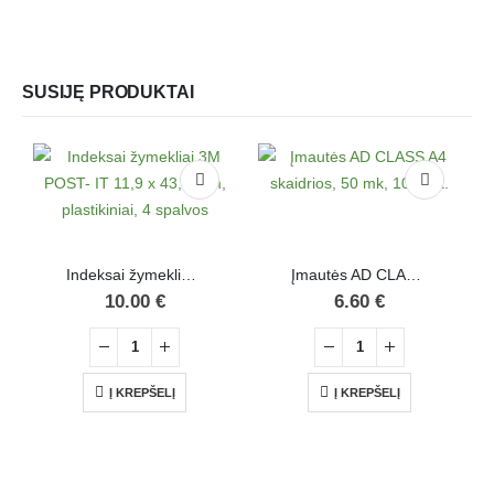
SUSIJĘ PRODUKTAI
Indeksai žymekliai 3M POST- IT 11,9 x 43,1 mm, plastikiniai, 4 spalvos
Įmautės AD CLASS A4 skaidrios, 50 mk, 100 vnt.
10.00
€
6.60
€
Į KREPŠELĮ
Į KREPŠELĮ