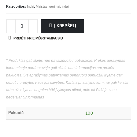
Kategorijos:
Indai
,
Maistas, gėrimai, indai
Į KREPŠELĮ
PRIDĖTI PRIE MĖGSTAMIAUSIŲ
* Produktas gali skirtis nuo pavaizduoto nuotraukoje. Prekės aprašymas
internetinėje parduotuvėje gali skirtis nuo informacijos ant prekės
pakuotės. Šis aprašymas pateikiamas bendruoju pobūdžiu ir jame gali
nebūti nurodytos visos jos savybės. Kartais pristatymo terminai gali keistis
arba užsakymas negalės būti įvykdytas pilnai, apie tai Pirkėjas bus
nedelsiant informuotas
Pakuotė
100