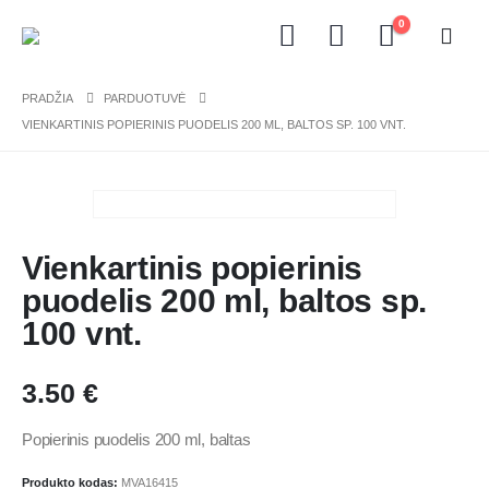
0
PRADŽIA
PARDUOTUVĖ
VIENKARTINIS POPIERINIS PUODELIS 200 ML, BALTOS SP. 100 VNT.
Vienkartinis popierinis
puodelis 200 ml, baltos sp.
100 vnt.
3.50
€
Popierinis puodelis 200 ml, baltas
Produkto kodas:
MVA16415