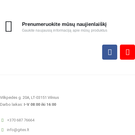
Prenumeruokite mūsų naujienlaiškį
Gaukite naujausią informaciją apie mūsų produktus
Vilkpėdės g. 20A, LT-03151 Vilnius
Darbo laikas:
I-V 08:00 iki 16:00
+370 687 76664
info@gites.lt