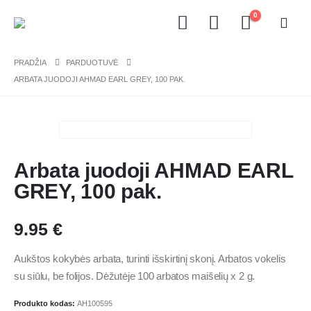
0
PRADŽIA
PARDUOTUVĖ
ARBATA JUODOJI AHMAD EARL GREY, 100 PAK.
Arbata juodoji AHMAD EARL
GREY, 100 pak.
9.95
€
Aukštos kokybės arbata, turinti išskirtinį skonį. Arbatos vokelis
su siūlu, be folijos. Dėžutėje 100 arbatos maišelių x 2 g.
Produkto kodas:
AH100595