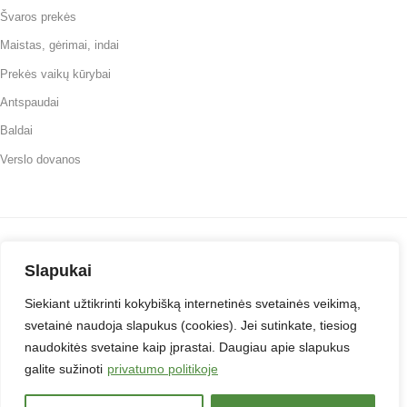
Švaros prekės
Maistas, gėrimai, indai
Prekės vaikų kūrybai
Antspaudai
Baldai
Verslo dovanos
Slapukai
Svetainė testuojama
Siekiant užtikrinti kokybišką internetinės svetainės veikimą,
svetainė naudoja slapukus (cookies). Jei sutinkate, tiesiog
Šiuo metu tinklapis yra testuojamas, todėl jei pastebėsite kokių problemų
naudokitės svetaine kaip įprastai. Daugiau apie slapukus
prašome pranešti mums!
galite sužinoti
privatumo politikoje
Svetainės prekių asortimentas pildomas. Dėl nesurastų prekių prašome