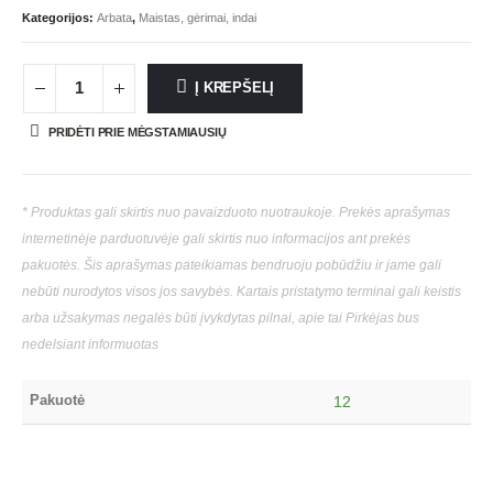
Kategorijos:
Arbata
,
Maistas, gėrimai, indai
Į KREPŠELĮ
PRIDĖTI PRIE MĖGSTAMIAUSIŲ
* Produktas gali skirtis nuo pavaizduoto nuotraukoje. Prekės aprašymas
internetinėje parduotuvėje gali skirtis nuo informacijos ant prekės
pakuotės. Šis aprašymas pateikiamas bendruoju pobūdžiu ir jame gali
nebūti nurodytos visos jos savybės. Kartais pristatymo terminai gali keistis
arba užsakymas negalės būti įvykdytas pilnai, apie tai Pirkėjas bus
nedelsiant informuotas
Pakuotė
12