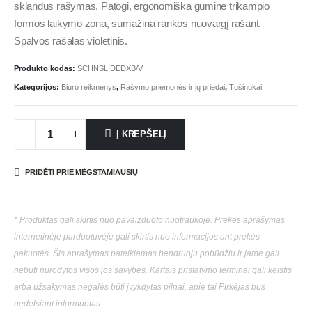
sklandus rašymas. Patogi, ergonomiška guminė trikampio
formos laikymo zona, sumažina rankos nuovargį rašant.
Spalvos rašalas violetinis.
Produkto kodas:
SCHNSLIDEDXB/V
Kategorijos:
Biuro reikmenys
,
Rašymo priemonės ir jų priedai
,
Tušinukai
Į KREPŠELĮ
PRIDĖTI PRIE MĖGSTAMIAUSIŲ
* Produktas gali skirtis nuo pavaizduoto nuotraukoje. Prekės aprašymas
internetinėje parduotuvėje gali skirtis nuo informacijos ant prekės
pakuotės. Šis aprašymas pateikiamas bendruoju pobūdžiu ir jame gali
nebūti nurodytos visos jos savybės. Kartais pristatymo terminai gali keistis
arba užsakymas negalės būti įvykdytas pilnai, apie tai Pirkėjas bus
nedelsiant informuotas