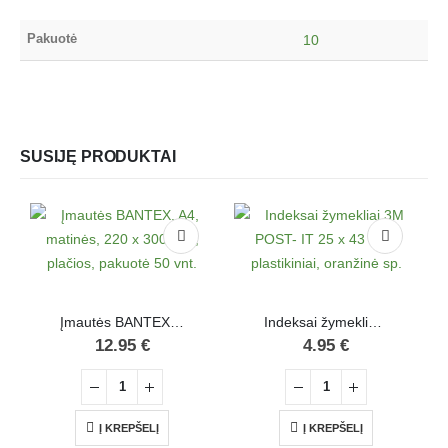
Pakuotė
10
SUSIJĘ PRODUKTAI
Įmautės BANTEX, A4, matinės, 220 x 300 mm, plačios, pakuotė 50 vnt.
Indeksai žymekliai 3M POST- IT 25 x 43 mm, plastikiniai, oranžinė sp.
12.95
€
4.95
€
Į KREPŠELĮ
Į KREPŠELĮ