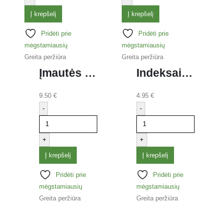
Į krepšelį
Į krepšelį
Pridėti prie
Pridėti prie
mėgstamiausių
mėgstamiausių
Greita peržiūra
Greita peržiūra
Įmautės ESSELTE A4 skaidrios, 75 mk, pak. 100 vnt.
Indeksai žymekliai 3M POST- IT 25 x 43 mm, plastikiniai, geltona sp.
9.50
€
4.95
€
-
-
+
+
Į krepšelį
Į krepšelį
Pridėti prie
Pridėti prie
mėgstamiausių
mėgstamiausių
Greita peržiūra
Greita peržiūra