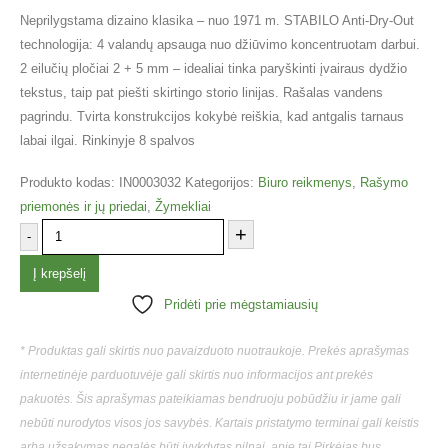
Neprilygstama dizaino klasika – nuo ​​1971 m. STABILO Anti-Dry-Out
technologija: 4 valandų apsauga nuo džiūvimo koncentruotam darbui.
2 eilučių pločiai 2 + 5 mm – idealiai tinka paryškinti įvairaus dydžio
tekstus, taip pat piešti skirtingo storio linijas. Rašalas vandens
pagrindu. Tvirta konstrukcijos kokybė reiškia, kad antgalis tarnaus
labai ilgai. Rinkinyje 8 spalvos
Produkto kodas:
IN0003032
Kategorijos:
Biuro reikmenys
,
Rašymo
priemonės ir jų priedai
,
Žymekliai
+
-
Į krepšelį
Pridėti prie mėgstamiausių
* Produktas gali skirtis nuo pavaizduoto nuotraukoje. Prekės aprašymas
internetinėje parduotuvėje gali skirtis nuo informacijos ant prekės
pakuotės. Šis aprašymas pateikiamas bendruoju pobūdžiu ir jame gali
nebūti nurodytos visos jos savybės. Kartais pristatymo terminai gali keistis
arba užsakymas negalės būti įvykdytas pilnai, apie tai Pirkėjas bus