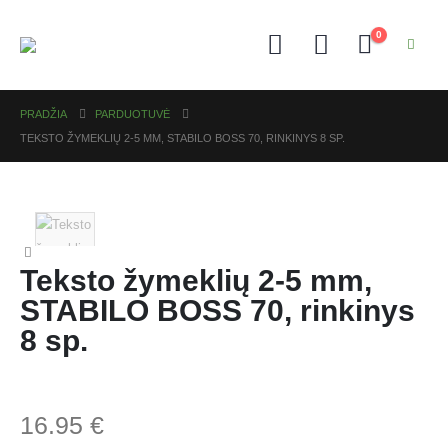
0
PRADŽIA
PARDUOTUVĖ
TEKSTO ŽYMEKLIŲ 2-5 MM, STABILO BOSS 70, RINKINYS 8 SP.
Teksto žymeklių 2-5 mm,
STABILO BOSS 70, rinkinys
8 sp.
16.95
€