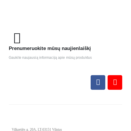
Prenumeruokite mūsų naujienlaiškį
Gaukite naujausią informaciją apie mūsų produktus
Vilkpėdės g. 20A, LT-03151 Vilnius