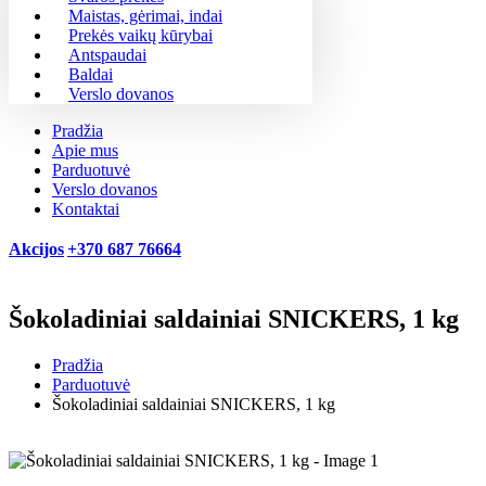
Maistas, gėrimai, indai
Prekės vaikų kūrybai
Antspaudai
Baldai
Verslo dovanos
Pradžia
Apie mus
Parduotuvė
Verslo dovanos
Kontaktai
Akcijos
+370 687 76664
Šokoladiniai saldainiai SNICKERS, 1 kg
Pradžia
Parduotuvė
Šokoladiniai saldainiai SNICKERS, 1 kg