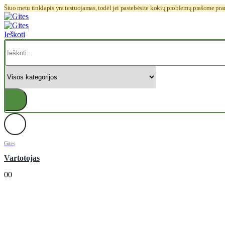
Šiuo metu tinklapis yra testuojamas, todėl jei pastebėsite kokių problemų prašome pr
Ieškoti
Gites
Vartotojas
0
0