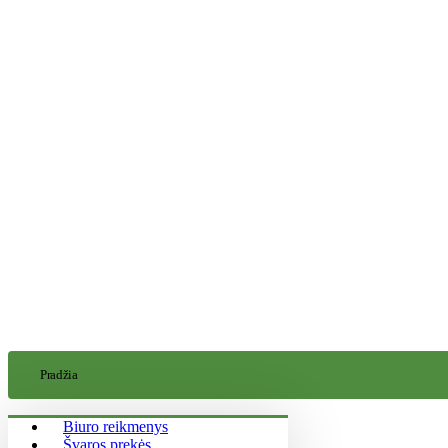
Pradžia
Biuro reikmenys
Švaros prekės