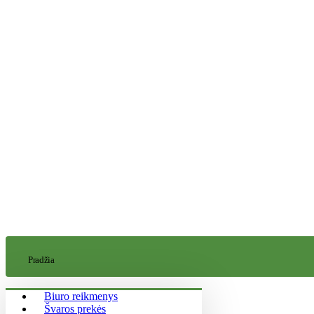
Pradžia
Biuro reikmenys
Švaros prekės