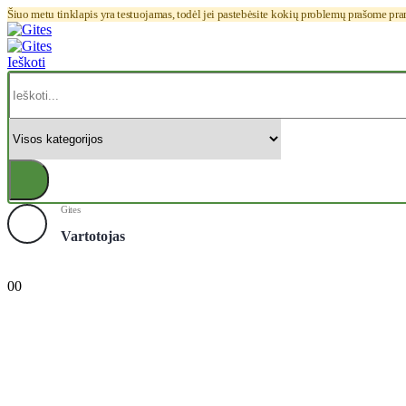
Šiuo metu tinklapis yra testuojamas, todėl jei pastebėsite kokių problemų prašome pr
Ieškoti
Gites
Vartotojas
0
0