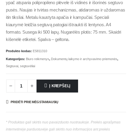
ypač atsparia polipropileno plėvele iš vidinės ir išorinės segtuvo
pusės. Naujas ir tvirtas mechanizmas, atidaromas ir uždaromas
itin tiksliai. Metalu kaustyta apačia ir kampučiai. Speciali
kiaurymė leidžia segtuvą patogiai ištraukti iš lentynos. A4
formato. Susega iki 500 lapų. Nugarėlės plotis: 75 mm. Skaidri
kišenėlė etiketei. Spalva – geltona.
Produkto kodas:
ES811310
Kategorijos:
Biuro reikmenys
,
Dokumentų laikymo ir archyvavimo priemonės
,
Segtuvai, segtuvėliai
Į KREPŠELĮ
PRIDĖTI PRIE MĖGSTAMIAUSIŲ
* Produktas gali skirtis nuo pavaizduoto nuotraukoje. Prekės aprašymas
internetinėje parduotuvėje gali skirtis nuo informacijos ant prekės