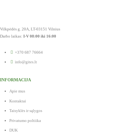
Vilkpėdės g. 20A, LT-03151 Vilnius
Darbo laikas:
I-V 08:00 iki 16:00
+370 687 76664
info@gites.lt
INFORMACIJA
Apie mus
Kontaktai
Taisyklės ir sąlygos
Privatumo poltiika
DUK