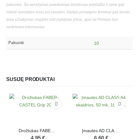
pakuotės. Šis aprašymas pateikiamas bendruoju pobūdžiu ir jame gali
nebūti nurodytos visos jos savybės. Kartais pristatymo terminai gali keistis
arba užsakymas negalės būti įvykdytas pilnai, apie tai Pirkėjas bus
nedelsiant informuotas
Pakuotė
10
SUSIJĘ PRODUKTAI
Drožtukas FABER-CASTEL Grip 2001
Įmautės AD CLASS A4 skaidrios, 50 mk, 100 vnt.
4.95
€
6.60
€