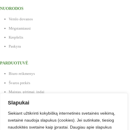
NUORODOS
Verslo dovanos
Mėgstamiausi
Krepšelis
Paskyra
PARDUOTUVĖ
Biuro reikmenys
Švaros prekės
Maistas, gėrimai, indai
Prekės vaikų kūrybai
Slapukai
Antspaudai
Siekiant užtikrinti kokybišką internetinės svetainės veikimą,
Baldai
svetainė naudoja slapukus (cookies). Jei sutinkate, tiesiog
naudokitės svetaine kaip įprastai. Daugiau apie slapukus
Verslo dovanos