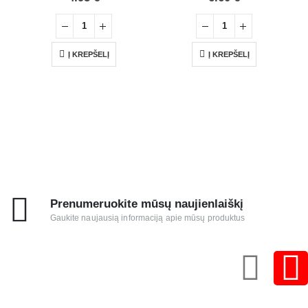
Į KREPŠELĮ
Į KREPŠELĮ
Prenumeruokite mūsų naujienlaiškį
Gaukite naujausią informaciją apie mūsų produktus