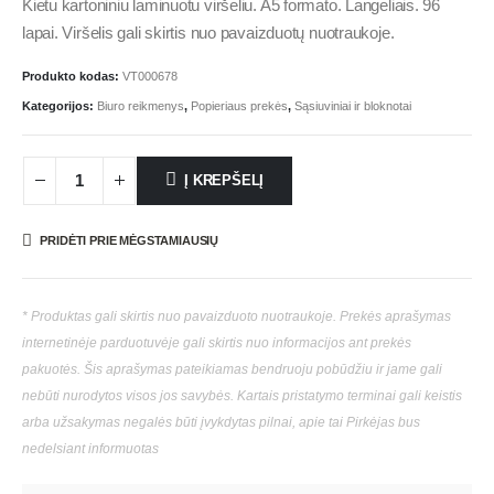
Kietu kartoniniu laminuotu viršeliu. A5 formato. Langeliais. 96
lapai. Viršelis gali skirtis nuo pavaizduotų nuotraukoje.
Produkto kodas:
VT000678
Kategorijos:
Biuro reikmenys
,
Popieriaus prekės
,
Sąsiuviniai ir bloknotai
Į KREPŠELĮ
PRIDĖTI PRIE MĖGSTAMIAUSIŲ
* Produktas gali skirtis nuo pavaizduoto nuotraukoje. Prekės aprašymas
internetinėje parduotuvėje gali skirtis nuo informacijos ant prekės
pakuotės. Šis aprašymas pateikiamas bendruoju pobūdžiu ir jame gali
nebūti nurodytos visos jos savybės. Kartais pristatymo terminai gali keistis
arba užsakymas negalės būti įvykdytas pilnai, apie tai Pirkėjas bus
nedelsiant informuotas