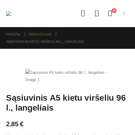
0
PRADŽIA
PARDUOTUVĖ
SĄSIUVINIS A5 KIETU VIRŠELIU 96 L., LANGELIAIS
Sąsiuvinis A5 kietu viršeliu 96
l., langeliais
2.85
€