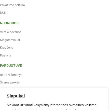
Privatumo poltiika
DUK
NUORODOS
Verslo dovanos
Mėgstamiausi
Krepšelis
Paskyra
PARDUOTUVĖ
Biuro reikmenys
Švaros prekės
Maistas, gėrimai, indai
Slapukai
Prekės vaikų kūrybai
Siekiant užtikrinti kokybišką internetinės svetainės veikimą,
Antspaudai