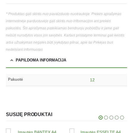
* Produktas gali skirtis nuo pavaizduoto nuotraukoje. Prekės aprašymas
internetinėje parduotuvėje gali skirtis nuo informacijos ant prekės
pakuotės. Šis aprašymas pateikiamas bendruoju pobūdžiu ir jame gali
nebūti nurodytos visos jos savybės. Kartais pristatymo terminai gali keistis
arba užsakymas negalės būti įvykdytas pilnai, apie tai Pirkėjas bus
nedelsiant informuotas
PAPILDOMA INFORMACIJA
Pakuotė
12
SUSIJĘ PRODUKTAI