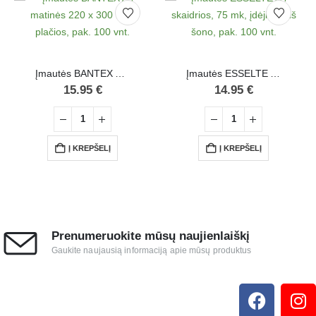
Įmautės BANTEX A4 matinės 220 x 300 mm, plačios, pak. 100 vnt.
Įmautės ESSELTE A4 skaidrios, 75 mk, įdėjimas iš šono, pak. 100 vnt.
15.95
€
14.95
€
Į KREPŠELĮ
Į KREPŠELĮ
Prenumeruokite mūsų naujienlaiškį
Gaukite naujausią informaciją apie mūsų produktus