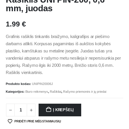
mm, juodas
1.99
€
Grafinis rašiklis tinkantis braižymo, kaligrafijos ar piešimo
darbams atlikti. Korpusas pagamintas iš aukštos kokybės
plastiko, kamštukas su metaline įsegėle. Juodas tušas yra
vandeniui atsparus ir rašymo metu nesilieja ir nepersisunkia per
popierių. Rašymo ilgis iki 2000 metrų. Brėžio storis 0,6 mm.
Rašiklis vienkartinis.
Produkto kodas:
UNIPIN20006J
Kategorijos:
Biuro reikmenys
,
Rašikliai
,
Rašymo priemonės ir jų priedai
Į KREPŠELĮ
PRIDĖTI PRIE MĖGSTAMIAUSIŲ