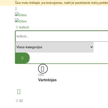
Šiuo metu tinklapis yra testuojamas, todėl jei pastebėsite kokių pro
Ieškoti
Gites
Vartotojas
0
0