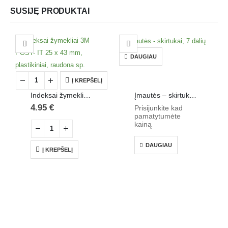
SUSIJĘ PRODUKTAI
DAUGIAU
Į KREPŠELĮ
Indeksai žymekliai 3M POST- IT 25 x 43 mm, plastikiniai, raudona sp.
Įmautės – skirtukai, 7 dalių
4.95
€
Prisijunkite kad
pamatytumėte
kainą
DAUGIAU
Į KREPŠELĮ