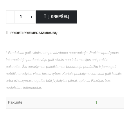
Į KREPŠELĮ
PRIDĖTI PRIE MĖGSTAMIAUSIŲ
* Produktas gali skirtis nuo pavaizduoto nuotraukoje. Prekės aprašymas
internetinėje parduotuvėje gali skirtis nuo informacijos ant prekės
pakuotės. Šis aprašymas pateikiamas bendruoju pobūdžiu ir jame gali
nebūti nurodytos visos jos savybės. Kartais pristatymo terminai gali keistis
arba užsakymas negalės būti įvykdytas pilnai, apie tai Pirkėjas bus
nedelsiant informuotas
Pakuotė
1