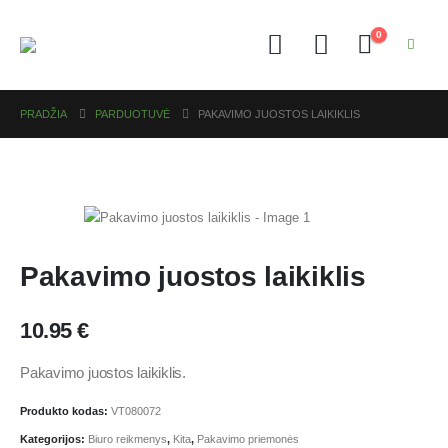
0
PRADŽIA
PARDUOTUVĖ
PAKAVIMO JUOSTOS LAIKIKLIS
Pakavimo juostos laikiklis
10.95
€
Pakavimo juostos laikiklis.
Produkto kodas:
VT080072
Kategorijos:
Biuro reikmenys
,
Kita
,
Pakavimo priemonės