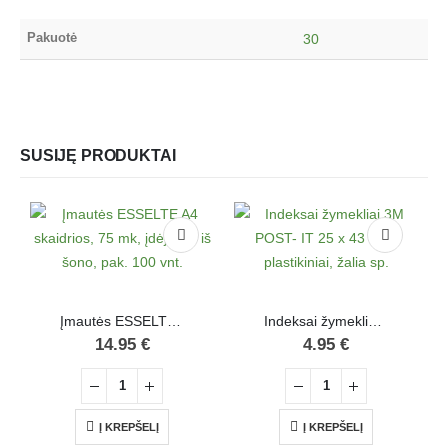
Pakuotė
30
SUSIJĘ PRODUKTAI
Įmautės ESSELTE A4 skaidrios, 75 mk, įdėjimas iš šono, pak. 100 vnt.
Indeksai žymekliai 3M POST- IT 25 x 43 mm, plastikiniai, žalia sp.
14.95
€
4.95
€
Į KREPŠELĮ
Į KREPŠELĮ