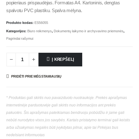
popieriaus prispaudėjas. Formatas A4. Kartoninis, dengtas
spalvotu PVC plastiku. Spalva mėlyna.
Produkto kodas:
ES56055
Kategorijos:
Biuro reikmenys
,
Dokumentų laikymo ir archyvavimo priemonės
,
Pagrindai rašymui
Į KREPŠELĮ
PRIDĖTI PRIE MĖGSTAMIAUSIŲ
* Produktas gali skirtis nuo pavaizduoto nuotraukoje. Prekės aprašymas
internetinėje parduotuvėje gali skirtis nuo informacijos ant prekės
pakuotės. Šis aprašymas pateikiamas bendruoju pobūdžiu ir jame gali
nebūti nurodytos visos jos savybės. Kartais pristatymo terminai gali keistis
arba užsakymas negalės būti įvykdytas pilnai, apie tai Pirkėjas bus
nedelsiant informuotas