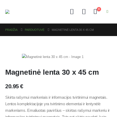
0
PRADŽIA
PARDUOTUVĖ
MAGNETINĖ LENTA 30 X 45 CM
Magnetinė lenta 30 x 45 cm
20.95
€
Skirta rašymui markeriais ir informacijos tvirtinimui magnetais.
Lentos komplektacijoje yra tvirtinimo elementai ir lentynėlė
markeriams. Emaliuotas paviršius – skirtas rašymui markeriu ir
informacijos tvirtinimui magnetais. Taip pat skirta naudoti, kaip