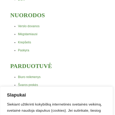
NUORODOS
Verslo dovanos
Mėgstamiausi
Krepšelis
Paskyra
PARDUOTUVĖ
Biuro reikmenys
Švaros prekės
Maistas, gėrimai, indai
Slapukai
Prekės vaikų kūrybai
Siekiant užtikrinti kokybišką internetinės svetainės veikimą,
Antspaudai
svetainė naudoja slapukus (cookies). Jei sutinkate, tiesiog