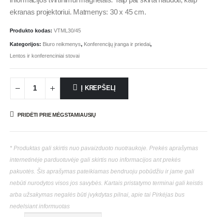
ekranas projektoriui. Matmenys: 30 x 45 cm.
Produkto kodas:
VTML30/45
Kategorijos:
Biuro reikmenys
,
Konferencijų įranga ir priedai
,
Lentos ir konferenciniai stovai
Į KREPŠELĮ
PRIDĖTI PRIE MĖGSTAMIAUSIŲ
* Produktas gali skirtis nuo pavaizduoto nuotraukoje. Prekės aprašymas
internetinėje parduotuvėje gali skirtis nuo informacijos ant prekės
pakuotės. Šis aprašymas pateikiamas bendruoju pobūdžiu ir jame gali
nebūti nurodytos visos jos savybės. Kartais pristatymo terminai gali keistis
arba užsakymas negalės būti įvykdytas pilnai, apie tai Pirkėjas bus
nedelsiant informuotas