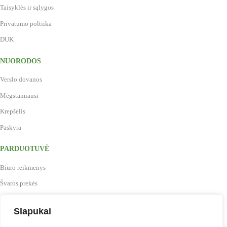
Taisyklės ir sąlygos
Privatumo poltiika
DUK
NUORODOS
Verslo dovanos
Mėgstamiausi
Krepšelis
Paskyra
PARDUOTUVĖ
Biuro reikmenys
Švaros prekės
Maistas, gėrimai, indai
Slapukai
Prekės vaikų kūrybai