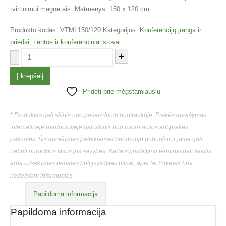
tvirtinimui magnetais. Matmenys: 150 x 120 cm.
Produkto kodas:
VTML150/120
Kategorijos:
Konferencijų įranga ir
priedai
,
Lentos ir konferenciniai stovai
+
-
Į krepšelį
Pridėti prie mėgstamiausių
* Produktas gali skirtis nuo pavaizduoto nuotraukoje. Prekės aprašymas
internetinėje parduotuvėje gali skirtis nuo informacijos ant prekės
pakuotės. Šis aprašymas pateikiamas bendruoju pobūdžiu ir jame gali
nebūti nurodytos visos jos savybės. Kartais pristatymo terminai gali keistis
arba užsakymas negalės būti įvykdytas pilnai, apie tai Pirkėjas bus
nedelsiant informuotas
Papildoma informacija
Papildoma informacija