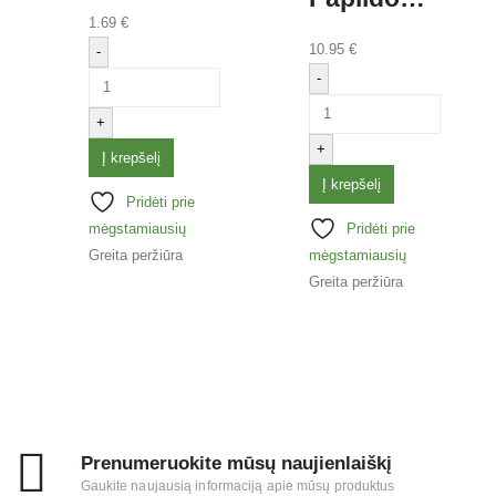
1.69
€
10.95
€
-
-
+
+
Į krepšelį
Į krepšelį
Pridėti prie
mėgstamiausių
Pridėti prie
Greita peržiūra
mėgstamiausių
Greita peržiūra
Prenumeruokite mūsų naujienlaiškį
Gaukite naujausią informaciją apie mūsų produktus