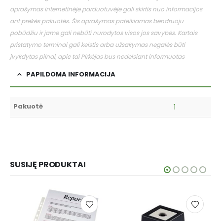
aprašymas internetinėje parduotuvėje gali skirtis nuo informacijos
ant prekės pakuotės. Šis aprašymas pateikiamas bendruoju
pobūdžiu ir jame gali nebūti nurodytos visos jos savybės. Kartais
pristatymo terminai gali keistis arba užsakymas negalės būti
įvykdytas pilnai, apie tai Pirkėjas bus nedelsiant informuotas
PAPILDOMA INFORMACIJA
Pakuotė
1
SUSIJĘ PRODUKTAI