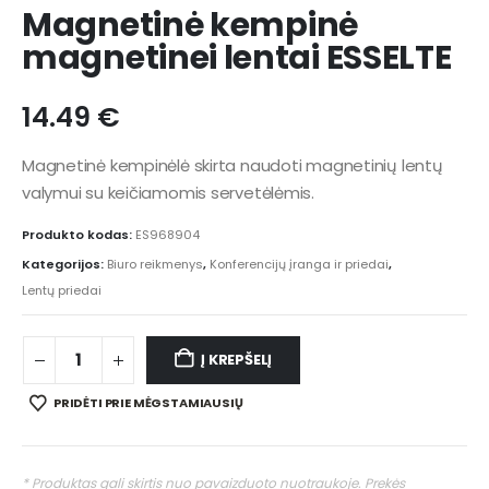
Magnetinė kempinė
magnetinei lentai ESSELTE
14.49
€
Magnetinė kempinėlė skirta naudoti magnetinių lentų
valymui su keičiamomis servetėlėmis.
Produkto kodas:
ES968904
Kategorijos:
Biuro reikmenys
,
Konferencijų įranga ir priedai
,
Lentų priedai
Į KREPŠELĮ
PRIDĖTI PRIE MĖGSTAMIAUSIŲ
* Produktas gali skirtis nuo pavaizduoto nuotraukoje. Prekės