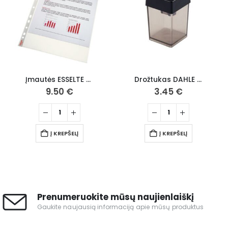
Įmautės ESSELTE A4 skaidrios, 75 mk, pak. 100 vnt.
Drožtukas DAHLE su konteineriu
9.50
€
3.45
€
Į KREPŠELĮ
Į KREPŠELĮ
Prenumeruokite mūsų naujienlaiškį
Gaukite naujausią informaciją apie mūsų produktus