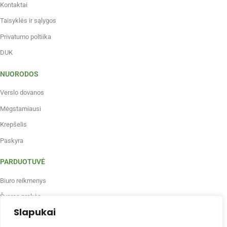
Kontaktai
Taisyklės ir sąlygos
Privatumo poltiika
DUK
NUORODOS
Verslo dovanos
Mėgstamiausi
Krepšelis
Paskyra
PARDUOTUVĖ
Biuro reikmenys
Švaros prekės
Slapukai
Maistas, gėrimai, indai