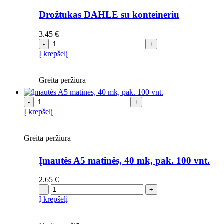
Drožtukas DAHLE su konteineriu
3.45
€
-
+
Į krepšelį
Greita peržiūra
-
+
Į krepšelį
Greita peržiūra
Įmautės A5 matinės, 40 mk, pak. 100 vnt.
2.65
€
-
+
Į krepšelį