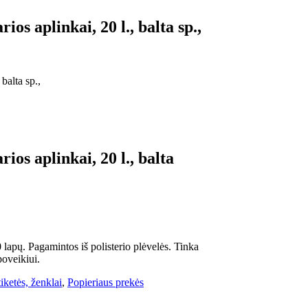
os aplinkai, 20 l., balta sp.,
balta sp.,
ios aplinkai, 20 l., balta
lapų. Pagamintos iš polisterio plėvelės. Tinka
oveikiui.
iketės, ženklai
,
Popieriaus prekės