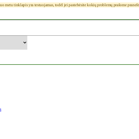
uo metu tinklapis yra testuojamas, todėl jei pastebėsite kokių problemų prašome praneš
s