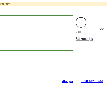
ti mums!
0
0
Gites
Vartotojas
Akcijos
+370 687 76664