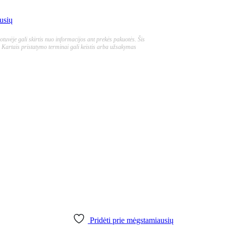
usių
tuvėje gali skirtis nuo informacijos ant prekės pakuotės. Šis
 Kartais pristatymo terminai gali keistis arba užsakymas
Pridėti prie mėgstamiausių