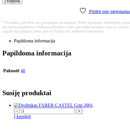
Į krepšelį
Pridėti prie mėgstamia
* Produktas gali skirtis nuo pavaizduoto nuotraukoje. Prekės aprašymas internetinėje parduo
aprašymas pateikiamas bendruoju pobūdžiu ir jame gali nebūti nurodytos visos jos savybės.
negalės būti įvykdytas pilnai, apie tai Pirkėjas bus nedelsiant informuotas
Papildoma informacija
Papildoma informacija
Pakuotė
40
Susiję produktai
-
+
Į krepšelį