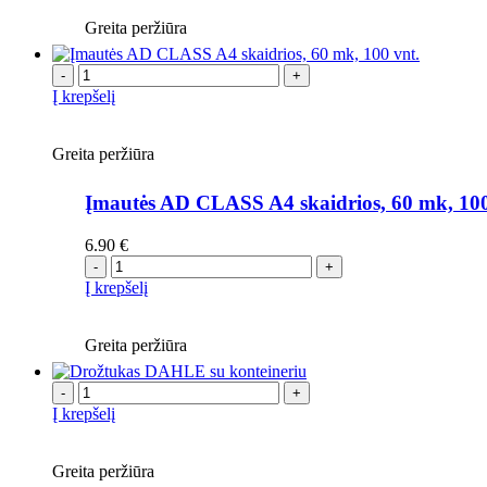
Greita peržiūra
-
+
Į krepšelį
Greita peržiūra
Įmautės AD CLASS A4 skaidrios, 60 mk, 100
6.90
€
-
+
Į krepšelį
Greita peržiūra
-
+
Į krepšelį
Greita peržiūra