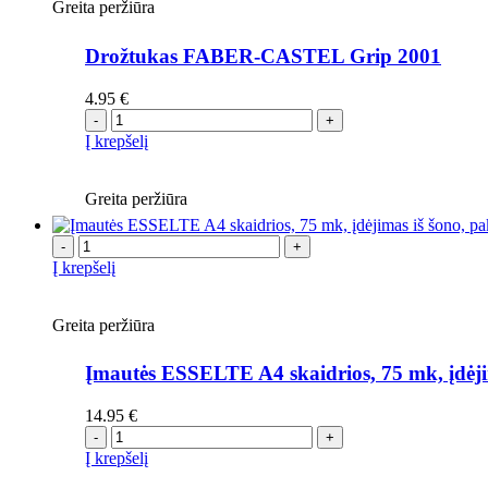
Greita peržiūra
Drožtukas FABER-CASTEL Grip 2001
4.95
€
-
+
Į krepšelį
Greita peržiūra
-
+
Į krepšelį
Greita peržiūra
Įmautės ESSELTE A4 skaidrios, 75 mk, įdėjim
14.95
€
-
+
Į krepšelį