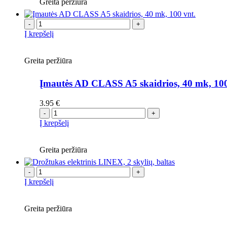
Greita peržiūra
-
+
Į krepšelį
Greita peržiūra
Įmautės AD CLASS A5 skaidrios, 40 mk, 100
3.95
€
-
+
Į krepšelį
Greita peržiūra
-
+
Į krepšelį
Greita peržiūra