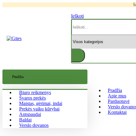
Ši
Ieškoti
Pradžia
Pradžia
Biuro reikmenys
Apie mus
Švaros prekės
Parduotuvė
Maistas, gėrimai, indai
Verslo dovano
Prekės vaikų kūrybai
Kontaktai
Antspaudai
Baldai
Verslo dovanos