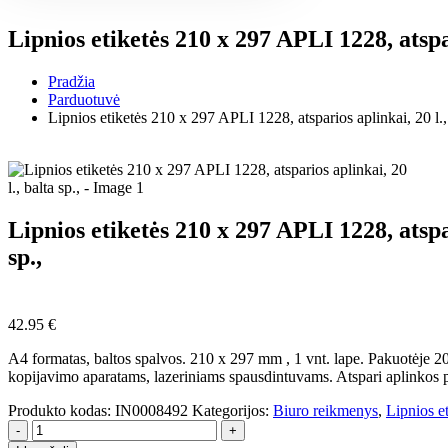
Lipnios etiketės 210 x 297 APLI 1228, atspari
Pradžia
Parduotuvė
Lipnios etiketės 210 x 297 APLI 1228, atsparios aplinkai, 20 l., 
Lipnios etiketės 210 x 297 APLI 1228, atspar
sp.,
42.95
€
A4 formatas, baltos spalvos. 210 x 297 mm , 1 vnt. lape. Pakuotėje 20 
kopijavimo aparatams, lazeriniams spausdintuvams. Atspari aplinkos p
Produkto kodas:
IN0008492
Kategorijos:
Biuro reikmenys
,
Lipnios et
-
+