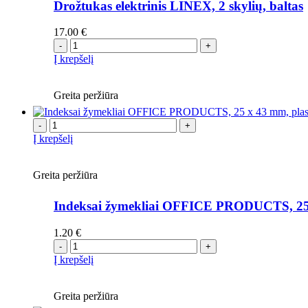
Drožtukas elektrinis LINEX, 2 skylių, baltas
17.00
€
-
+
Į krepšelį
Greita peržiūra
-
+
Į krepšelį
Greita peržiūra
Indeksai žymekliai OFFICE PRODUCTS, 25 x 4
1.20
€
-
+
Į krepšelį
Greita peržiūra