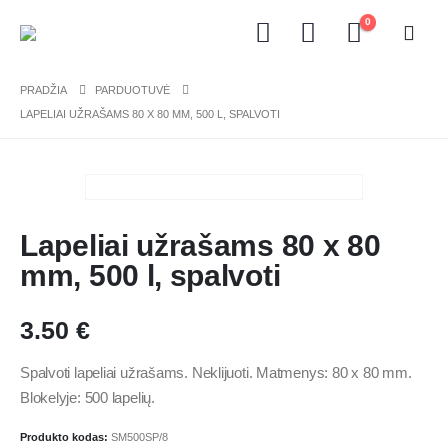
0
PRADŽIA
PARDUOTUVĖ
LAPELIAI UŽRAŠAMS 80 X 80 MM, 500 L, SPALVOTI
Lapeliai užrašams 80 x 80
mm, 500 l, spalvoti
3.50
€
Spalvoti lapeliai užrašams. Neklijuoti. Matmenys: 80 x 80 mm.
Blokelyje: 500 lapelių.
Produkto kodas:
SM500SP/8