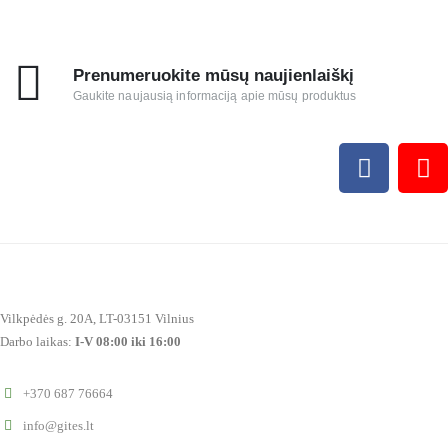
Prenumeruokite mūsų naujienlaiškį
Gaukite naujausią informaciją apie mūsų produktus
Vilkpėdės g. 20A, LT-03151 Vilnius
Darbo laikas:
I-V 08:00 iki 16:00
+370 687 76664
info@gites.lt