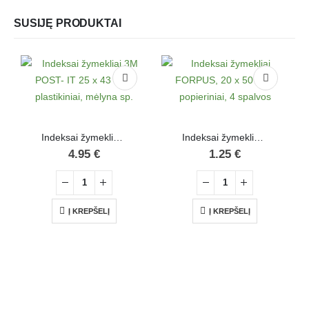
SUSIJĘ PRODUKTAI
Indeksai žymekliai 3M POST- IT 25 x 43 mm, plastikiniai, mėlyna sp.
Indeksai žymekliai FORPUS, 20 x 50 mm, popieriniai, 4 spalvos
4.95
€
1.25
€
Į KREPŠELĮ
Į KREPŠELĮ