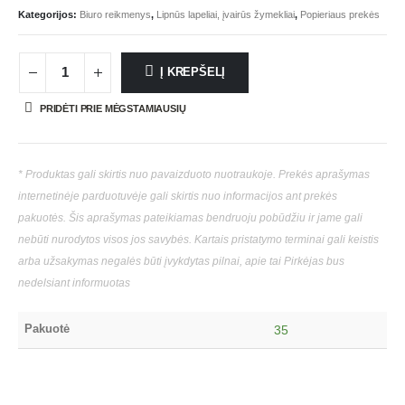
Kategorijos:
Biuro reikmenys
,
Lipnūs lapeliai, įvairūs žymekliai
,
Popieriaus prekės
Į KREPŠELĮ
PRIDĖTI PRIE MĖGSTAMIAUSIŲ
* Produktas gali skirtis nuo pavaizduoto nuotraukoje. Prekės aprašymas
internetinėje parduotuvėje gali skirtis nuo informacijos ant prekės
pakuotės. Šis aprašymas pateikiamas bendruoju pobūdžiu ir jame gali
nebūti nurodytos visos jos savybės. Kartais pristatymo terminai gali keistis
arba užsakymas negalės būti įvykdytas pilnai, apie tai Pirkėjas bus
nedelsiant informuotas
Pakuotė
35