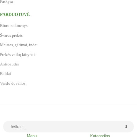
Paskyra
PARDUOTUVĖ
Biuro reikmenys
Švaros prekės
Maistas, gėrimai, indai
Prekės vaikų kūrybai
Antspaudai
Baldai
Verslo dovanos
Menu
Kategorijos