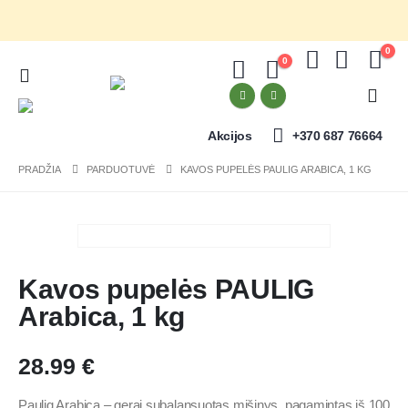
0
0
Akcijos
+370 687 76664
PRADŽIA
PARDUOTUVĖ
KAVOS PUPELĖS PAULIG ARABICA, 1 KG
Kavos pupelės PAULIG
Arabica, 1 kg
28.99
€
Paulig Arabica – gerai subalansuotas mišinys, pagamintas iš 100