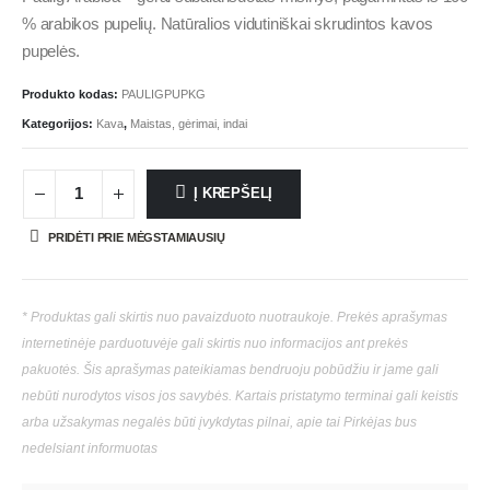
% arabikos pupelių. Natūralios vidutiniškai skrudintos kavos
pupelės.
Produkto kodas:
PAULIGPUPKG
Kategorijos:
Kava
,
Maistas, gėrimai, indai
Į KREPŠELĮ
PRIDĖTI PRIE MĖGSTAMIAUSIŲ
* Produktas gali skirtis nuo pavaizduoto nuotraukoje. Prekės aprašymas
internetinėje parduotuvėje gali skirtis nuo informacijos ant prekės
pakuotės. Šis aprašymas pateikiamas bendruoju pobūdžiu ir jame gali
nebūti nurodytos visos jos savybės. Kartais pristatymo terminai gali keistis
arba užsakymas negalės būti įvykdytas pilnai, apie tai Pirkėjas bus
nedelsiant informuotas