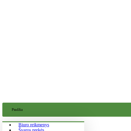
Pradžia
Biuro reikmenys
Švaros prekės