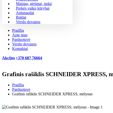
Maistas, gėrimai, indai
Prekės vaikų kūrybai
Antspaudai
Baldai
Verslo dovanos
Pradžia
Apie mus
Parduotuvė
Verslo dovanos
Kontaktai
Akcijos
+370 687 76664
Grafinis rašiklis SCHNEIDER XPRESS, m
Pradžia
Parduotuvė
Grafinis rašiklis SCHNEIDER XPRESS, mėlynas