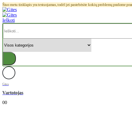
Šiuo metu tinklapis yra testuojamas, todėl jei pastebėsite kokių problemų prašome pr
Ieškoti
Gites
Vartotojas
0
0