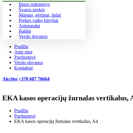
Biuro reikmenys
Švaros prekės
Maistas, gėrimai, indai
Prekės vaikų kūrybai
Antspaudai
Baldai
Verslo dovanos
Pradžia
Apie mus
Parduotuvė
Verslo dovanos
Kontaktai
Akcijos
+370 687 76664
EKA kasos operacijų žurnalas vertikalus, 
Pradžia
Parduotuvė
EKA kasos operacijų žurnalas vertikalus, A4