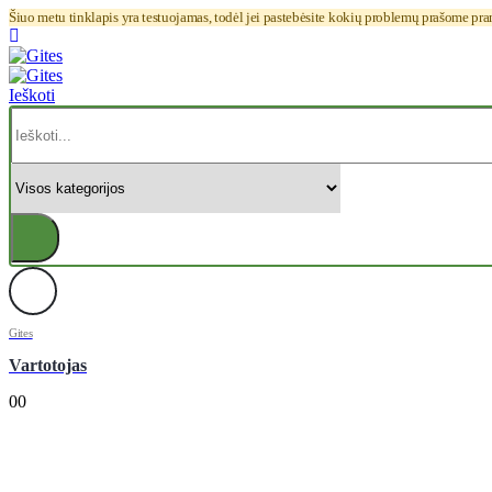
Šiuo metu tinklapis yra testuojamas, todėl jei pastebėsite kokių problemų prašome pr
Ieškoti
Gites
Vartotojas
0
0