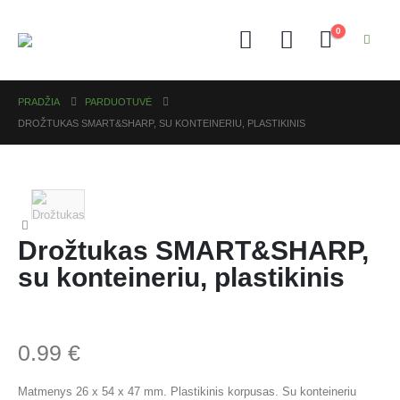
0
PRADŽIA
PARDUOTUVĖ
DROŽTUKAS SMART&SHARP, SU KONTEINERIU, PLASTIKINIS
Drožtukas SMART&SHARP,
su konteineriu, plastikinis
0.99
€
Matmenys 26 x 54 x 47 mm. Plastikinis korpusas. Su konteineriu