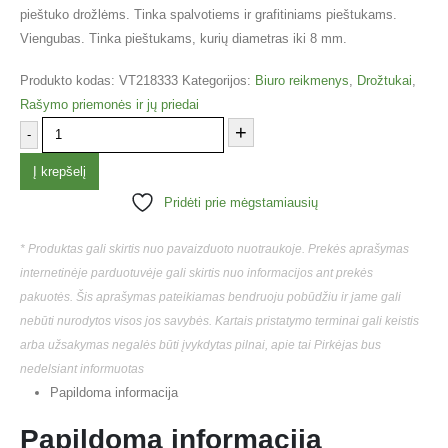
pieštuko drožlėms. Tinka spalvotiems ir grafitiniams pieštukams.
Viengubas. Tinka pieštukams, kurių diametras iki 8 mm.
Produkto kodas:
VT218333
Kategorijos:
Biuro reikmenys
,
Drožtukai
,
Rašymo priemonės ir jų priedai
+
-
Į krepšelį
Pridėti prie mėgstamiausių
* Produktas gali skirtis nuo pavaizduoto nuotraukoje. Prekės aprašymas
internetinėje parduotuvėje gali skirtis nuo informacijos ant prekės
pakuotės. Šis aprašymas pateikiamas bendruoju pobūdžiu ir jame gali
nebūti nurodytos visos jos savybės. Kartais pristatymo terminai gali keistis
arba užsakymas negalės būti įvykdytas pilnai, apie tai Pirkėjas bus
nedelsiant informuotas
Papildoma informacija
Papildoma informacija