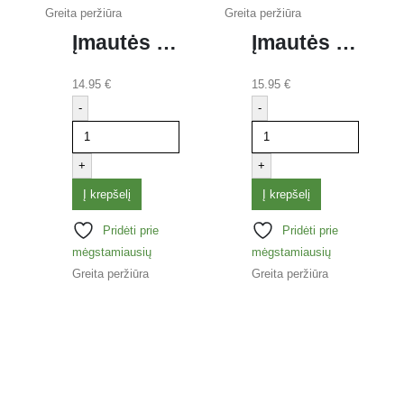
Greita peržiūra
Greita peržiūra
Įmautės ESSELTE A4 skaidrios, 75 mk, įdėjimas iš šono, pak. 100 vnt.
Įmautės BANTEX A4 matinės 220 x 300 mm, plačios, pak. 100 vnt.
14.95
€
15.95
€
-
-
+
+
Į krepšelį
Į krepšelį
Pridėti prie
Pridėti prie
mėgstamiausių
mėgstamiausių
Greita peržiūra
Greita peržiūra