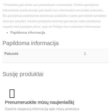
* Produktas gali skirtis nuo pavaizduoto nuotraukoje. Prekės aprašymas
internetinėje parduotuvėje gali skirtis nuo informacijos ant prekės pakuotės.
Šis aprašymas pateikiamas bendruoju pobūdžiu ir jame gali nebūti nurodytos
visos jos savybės. Kartais pristatymo terminai gali keistis arba užsakymas
negalės būti įvykdytas pilnai, apie tai Pirkėjas bus nedelsiant informuotas
Papildoma informacija
Papildoma informacija
Pakuotė
1
Susiję produktai
Prenumeruokite mūsų naujienlaiškį
Gaukite naujausią informaciją apie mūsų produktus