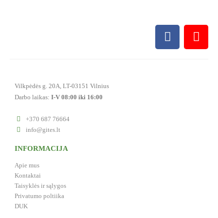
Vilkpėdės g. 20A, LT-03151 Vilnius
Darbo laikas:
I-V 08:00 iki 16:00
+370 687 76664
info@gites.lt
INFORMACIJA
Apie mus
Kontaktai
Taisyklės ir sąlygos
Privatumo poltiika
DUK