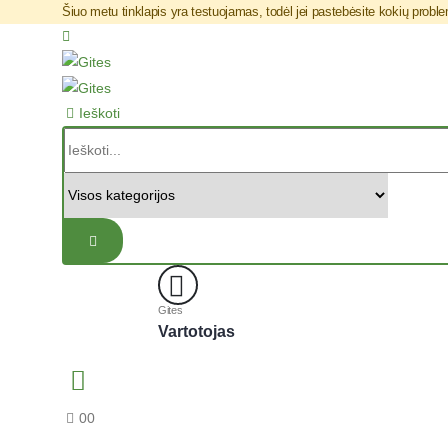
Šiuo metu tinklapis yra testuojamas, todėl jei pastebėsite kokių pro
Ieškoti
Gites
Vartotojas
0
0