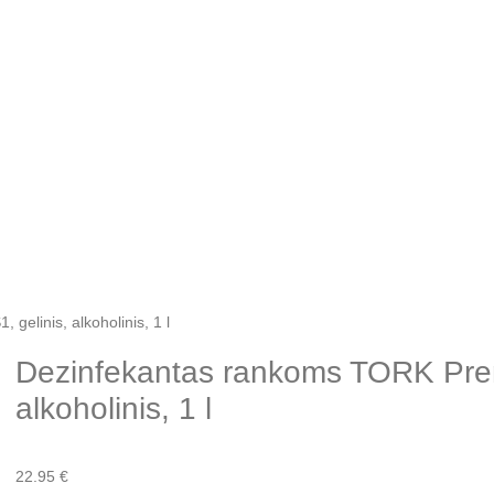
elinis, alkoholinis, 1 l
Dezinfekantas rankoms TORK Prem
alkoholinis, 1 l
22.95
€