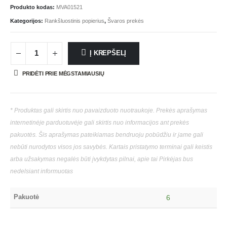
Produkto kodas:
MVA01521
Kategorijos:
Rankšluostinis popierius
,
Švaros prekės
Į KREPŠELĮ
PRIDĖTI PRIE MĖGSTAMIAUSIŲ
* Produktas gali skirtis nuo pavaizduoto nuotraukoje. Prekės aprašymas
internetinėje parduotuvėje gali skirtis nuo informacijos ant prekės
pakuotės. Šis aprašymas pateikiamas bendruoju pobūdžiu ir jame gali
nebūti nurodytos visos jos savybės. Kartais pristatymo terminai gali keistis
arba užsakymas negalės būti įvykdytas pilnai, apie tai Pirkėjas bus
nedelsiant informuotas
Pakuotė
6