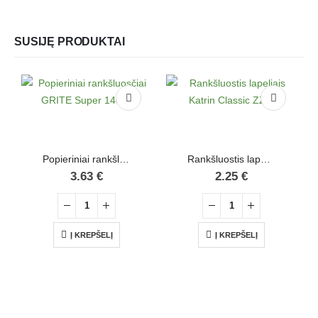
SUSIJĘ PRODUKTAI
Popieriniai rankšluosčiai GRITE Super 140 m
Rankšluostis lapeliais Katrin Classic ZZ 2
3.63
€
2.25
€
Į KREPŠELĮ
Į KREPŠELĮ