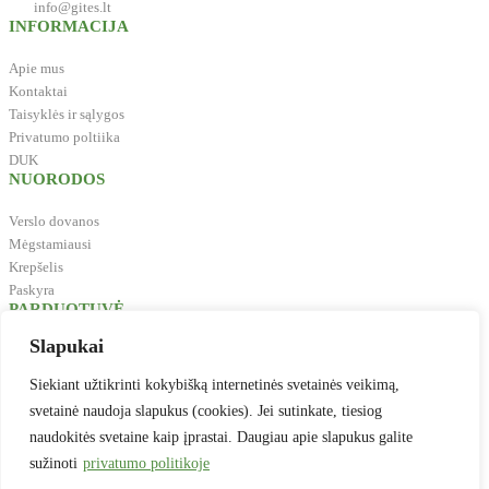
info@gites.lt
INFORMACIJA
Apie mus
Kontaktai
Taisyklės ir sąlygos
Privatumo poltiika
DUK
NUORODOS
Verslo dovanos
Mėgstamiausi
Krepšelis
Paskyra
PARDUOTUVĖ
Slapukai
Biuro reikmenys
Švaros prekės
Siekiant užtikrinti kokybišką internetinės svetainės veikimą,
Maistas, gėrimai, indai
svetainė naudoja slapukus (cookies). Jei sutinkate, tiesiog
Prekės vaikų kūrybai
naudokitės svetaine kaip įprastai. Daugiau apie slapukus galite
Antspaudai
sužinoti
privatumo politikoje
Baldai
Verslo dovanos