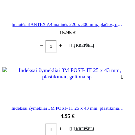
Įmautės BANTEX A4 matinės 220 x 300 mm, plačios, pak. 100 vnt.
15.95
€
Į KREPŠELĮ
Indeksai žymekliai 3M POST- IT 25 x 43 mm, plastikiniai, geltona sp.
4.95
€
Į KREPŠELĮ