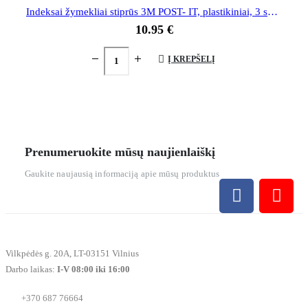
Indeksai žymekliai stiprūs 3M POST- IT, plastikiniai, 3 spalvos
10.95
€
Į KREPŠELĮ
Prenumeruokite mūsų naujienlaiškį
Gaukite naujausią informaciją apie mūsų produktus
Vilkpėdės g. 20A, LT-03151 Vilnius
Darbo laikas:
I-V 08:00 iki 16:00
+370 687 76664