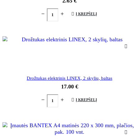
2.65
€
Į KREPŠELĮ
Drožtukas elektrinis LINEX, 2 skylių, baltas
17.00
€
Į KREPŠELĮ