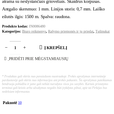
atrama su neslystančiais grioveliais. Skaidrus korpusas.
Antgalio skersmuo: 1 mm. Linijos storis: 0,7 mm. Laiško
eilutės ilgis: 1500 m. Spalva: raudona.
Produkto kodas:
IN0086480
Kategorijos:
Biuro reikmenys
,
Rašymo priemonės ir jų priedai
,
Tušinukai
Į KREPŠELĮ
PRIDĖTI PRIE MĖGSTAMIAUSIŲ
* Produktas gali skirtis nuo pavaizduoto nuotraukoje. Prekės aprašymas internetinėje
parduotuvėje gali skirtis nuo informacijos ant prekės pakuotės. Šis aprašymas pateikiamas
bendruoju pobūdžiu ir jame gali nebūti nurodytos visos jos savybės. Kartais pristatymo
terminai gali keistis arba užsakymas negalės būti įvykdytas pilnai, apie tai Pirkėjas bus
nedelsiant informuotas
Pakuotė
10