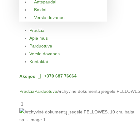
Antspaudai
Baldai
Verslo dovanos
Pradžia
Apie mus
Parduotuvė
Verslo dovanos
Kontaktai
Akcijos
+370 687 76664
Pradžia
Parduotuvė
Archyvinė dokumentų įsegėlė FELLOWES, 