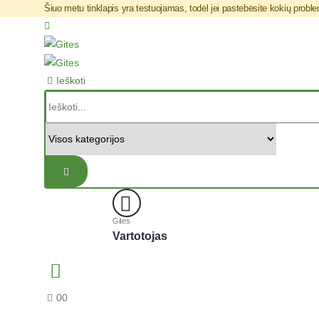
Šiuo metu tinklapis yra testuojamas, todėl jei pastebėsite kokių pro
Ieškoti
Gites
Vartotojas
0
0