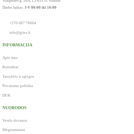
Vilkpėdės g. 20A, LT-03151 Vilnius
Darbo laikas:
I-V 08:00 iki 16:00
+370 687 76664
info@gites.lt
INFORMACIJA
Apie mus
Kontaktai
Taisyklės ir sąlygos
Privatumo poltiika
DUK
NUORODOS
Verslo dovanos
Mėgstamiausi