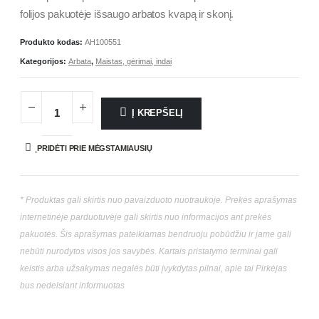
folijos pakuotėje išsaugo arbatos kvapą ir skonį.
Produkto kodas:
AH100551
Kategorijos:
Arbata
,
Maistas, gėrimai, indai
Į KREPŠELĮ
PRIDĖTI PRIE MĖGSTAMIAUSIŲ
* Produktas gali skirtis nuo pavaizduoto nuotraukoje. Prekės aprašymas
internetinėje parduotuvėje gali skirtis nuo informacijos ant prekės
pakuotės. Šis aprašymas pateikiamas bendruoju pobūdžiu ir jame gali
nebūti nurodytos visos jos savybės. Kartais pristatymo terminai gali
keistis arba užsakymas negalės būti įvykdytas pilnai, apie tai Pirkėjas
bus nedelsiant informuotas