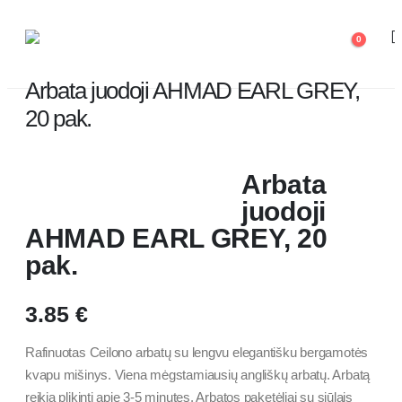
0
Arbata juodoji AHMAD EARL GREY,
20 pak.
PRADŽIA
PARDUOTUVĖ
Arbata
ARBATA JUODOJI AHMAD EARL GREY, 20 PAK.
juodoji
AHMAD EARL GREY, 20
pak.
3.85
€
Rafinuotas Ceilono arbatų su lengvu elegantišku bergamotės
kvapu mišinys. Viena mėgstamiausių angliškų arbatų. Arbatą
reikia plikinti apie 3-5 minutes. Arbatos paketėliai su siūlais